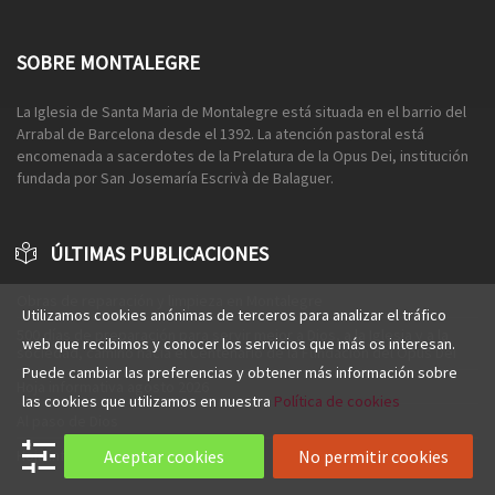
SOBRE MONTALEGRE
La Iglesia de Santa Maria de Montalegre está situada en el barrio del
Arrabal de Barcelona desde el 1392. La atención pastoral está
encomenada a sacerdotes de la Prelatura de la Opus Dei, institución
fundada por San Josemaría Escrivà de Balaguer.
ÚLTIMAS PUBLICACIONES
Obras de reparación y limpieza en Montalegre
Utilizamos cookies anónimas de terceros para analizar el tráfico
500 días de preparación para servir mejor a Dios, a la Iglesia y a la
web que recibimos y conocer los servicios que más os interesan.
sociedad, camino hacia el Centenario de la Fundación del Opus Dei
Puede cambiar las preferencias y obtener más información sobre
Hoja informativa agosto 2026
las cookies que utilizamos en nuestra
Política de cookies
Al paso de Dios
Hoja informativa julio 2026
Aceptar cookies
No permitir cookies