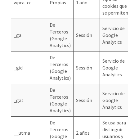
wpca_cc
Propias
1 año
cookies que
E
se permiten
De
Servicio de
Terceros
N
_ga
Sessión
Google
(Google
E
Analytics
Analytics)
De
Servicio de
Terceros
N
_gid
Sessión
Google
(Google
E
Analytics
Analytics)
De
Servicio de
Terceros
N
_gat
Sessión
Google
(Google
E
Analytics
Analytics)
De
Se usa para
Terceros
distinguir
N
__utma
2 años
(Google
usuarios y
E