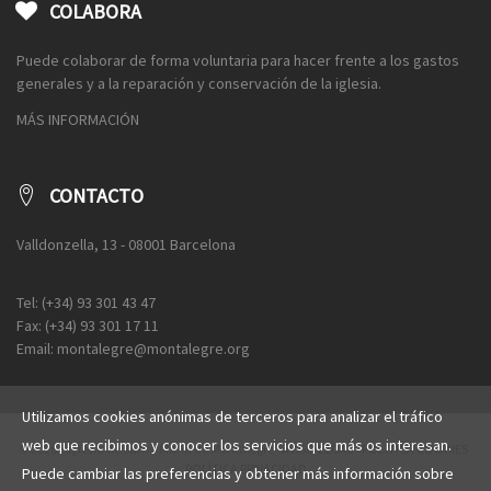
COLABORA
Puede colaborar de forma voluntaria para hacer frente a los gastos
generales y a la reparación y conservación de la iglesia.
MÁS INFORMACIÓN
CONTACTO
Valldonzella, 13 - 08001 Barcelona
Tel: (+34) 93 301 43 47
Fax: (+34) 93 301 17 11
Email: montalegre@montalegre.org
Utilizamos cookies anónimas de terceros para analizar el tráfico
web que recibimos y conocer los servicios que más os interesan.
© 2016 Esglèsia de Santa Maria de Montalegre ·
AVISO LEGAL
·
POLÍTICA COOKIES
·
POLÍTICA PRIVACIDAD
Puede cambiar las preferencias y obtener más información sobre