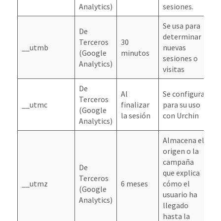
Analytics)
sesiones.
Se usa para
De
determinar
Terceros
30
N
__utmb
nuevas
(Google
minutos
E
sesiones o
Analytics)
visitas
De
Al
Se configura
Terceros
N
__utmc
finalizar
para su uso
(Google
E
la sesión
con Urchin
Analytics)
Almacena el
origen o la
campaña
De
que explica
Terceros
N
__utmz
6 meses
cómo el
(Google
E
usuario ha
Analytics)
llegado
hasta la