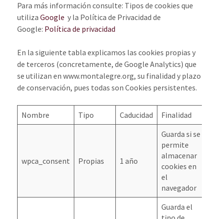
Para más información consulte: Tipos de cookies que
utiliza
Google
y la Política de Privacidad de
Google:
Política de privacidad
En la siguiente tabla explicamos las cookies propias y
de terceros (concretamente, de Google Analytics) que
se utilizan en www.montalegre.org, su finalidad y plazo
de conservación, pues todas son Cookies persistentes.
Nombre
Tipo
Caducidad
Finalidad
Cl
Guarda si se
permite
almacenar
N
wpca_consent
Propias
1 año
cookies en
E
el
navegador
Guarda el
tipo de
N