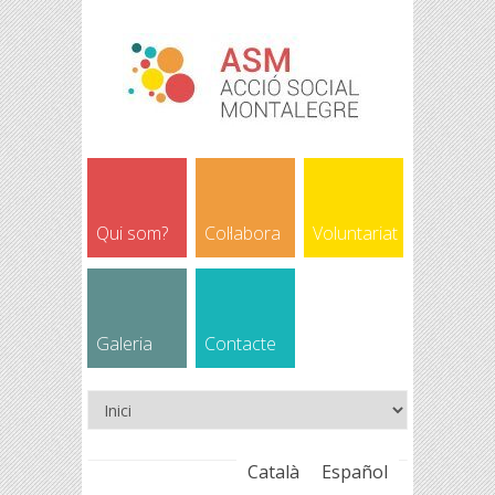
Qui som?
Col·labora
Voluntariat
Galeria
Contacte
Català
Español