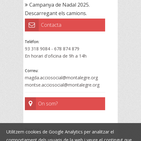
Campanya de Nadal 2025.
Descarregant els camions.
Contacta
Telèfon:
93 318 9084 - 678 874 879
En horari d'oficina de 9h a 14h
Correu:
magda.acciosocial@montalegre.org
montse.acciosocial@montalegre.org
On som?
Direcció:
Utilitzem cookies de Google Analytics per analitzar el
Valldonzella, 13
comportament dels usuaris de la web i veure el contingut que