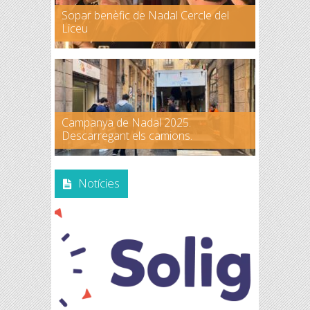
Sopar benèfic de Nadal Cercle del
Liceu
Campanya de Nadal 2025.
Descarregant els camions.
Notícies