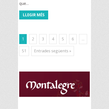
que…
LLEGIR MÉS
1
2
3
4
5
6
…
51
Entrades següents »