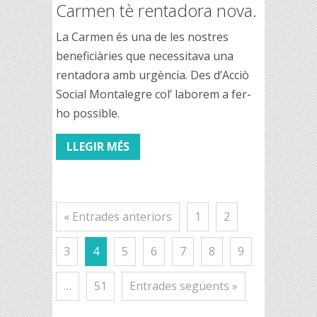
Carmen tè rentadora nova.
La Carmen és una de les nostres
beneficiàries que necessitava una
rentadora amb urgència. Des d’Acciò
Social Montalegre col’ laborem a fer-
ho possible.
LLEGIR MÉS
« Entrades anteriors
1
2
3
4
5
6
7
8
9
…
51
Entrades següents »