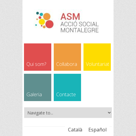
Qui som?
Col·labora
Voluntariat
Galeria
Contacte
Català
Español