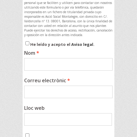
personal que se faciliten y utilicen para contactar con nosotros
utilizando este formulario o por vía telefónica, quedarán
incorporados en un fichero de titularidad privada cuyo
responsable es Acció Social Montalegre, con domicilio en C/.
Valdonzella nº 13. 08001, Barcelona, con la única finalidad de
contactar con usted en relación al asunto que nos plantee.
Puede ejercitar los derechos de acceso, rectificación, cancelación
y oposición en la dirección antes indicada.
He leído y acepto el
Aviso legal
.
Nom
*
Correu electrònic
*
Lloc web