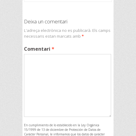
Deixa un comentari
L'adreça electrònica no es publicarà.
Els camps
necessaris estan marcats amb
*
Comentari
*
En cumplimiento de lo establecido en la Ley Orgánica
15/1999 de 13 de diciembre de Protección de Datos de
Carácter Personal, le informamos que los datos de carácter