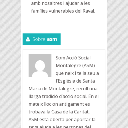
amb nosaltres i ajudar a les
famílies vulnerables del Raval.
Sobre
asm
Som Acció Social
Montalegre (ASM)
que neix i te la seu a
l’Església de Santa
Maria de Montalegre, recull una
llarga tradició d’acció social. En el
mateix lloc on antigament es
trobava la Casa de la Caritat,
ASM està oberta per aportar la
seva ajuda a les persones del