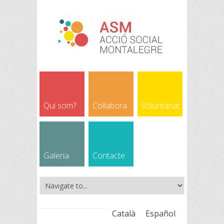
Qui som?
Col·labora
Voluntariat
Galeria
Contacte
Català
Español