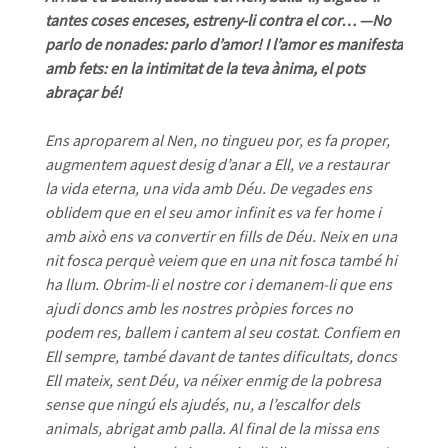
tantes coses enceses, estreny-li contra el cor… —No
parlo de nonades: parlo d’amor! I l’amor es manifesta
amb fets: en la intimitat de la teva ànima, el pots
abraçar bé!
Ens aproparem al Nen, no tingueu por, es fa proper,
augmentem aquest desig d’anar a Ell, ve a restaurar
la vida eterna, una vida amb Déu. De vegades ens
oblidem que en el seu amor infinit es va fer home i
amb això ens va convertir en fills de Déu. Neix en una
nit fosca perquè veiem que en una nit fosca també hi
ha llum. Obrim-li el nostre cor i demanem-li que ens
ajudi doncs amb les nostres pròpies forces no
podem res, ballem i cantem al seu costat. Confiem en
Ell sempre, també davant de tantes dificultats, doncs
Ell mateix, sent Déu, va néixer enmig de la pobresa
sense que ningú els ajudés, nu, a l’escalfor dels
animals, abrigat amb palla. Al final de la missa ens