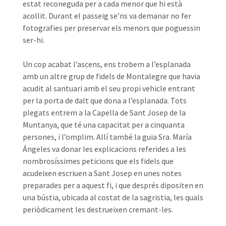
estat reconeguda per a cada menor que hi està
acollit. Durant el passeig se’ns va demanar no fer
fotografies per preservar els menors que poguessin
ser-hi.
Un cop acabat l’ascens, ens trobem a l’esplanada
amb un altre grup de fidels de Montalegre que havia
acudit al santuari amb el seu propi vehicle entrant
per la porta de dalt que dona a l’esplanada. Tots
plegats entrem a la Capella de Sant Josep de la
Muntanya, que té una capacitat per a cinquanta
persones, i l’omplim. Allí també la guia Sra. María
Ángeles va donar les explicacions referides a les
nombrosíssimes peticions que els fidels que
acudeixen escriuen a Sant Josep en unes notes
preparades per a aquest fi, i que després dipositen en
una bústia, ubicada al costat de la sagristia, les quals
periòdicament les destrueixen cremant-les.