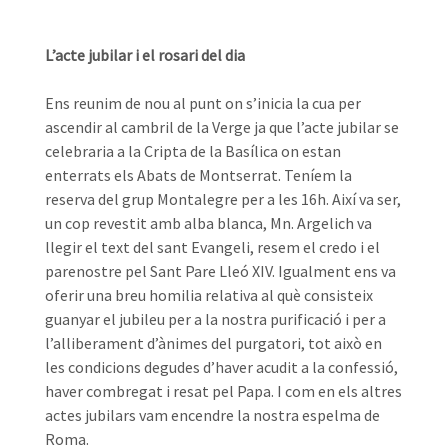
L’acte jubilar i el rosari del dia
Ens reunim de nou al punt on s’inicia la cua per
ascendir al cambril de la Verge ja que l’acte jubilar se
celebraria a la Cripta de la Basílica on estan
enterrats els Abats de Montserrat. Teníem la
reserva del grup Montalegre per a les 16h. Així va ser,
un cop revestit amb alba blanca, Mn. Argelich va
llegir el text del sant Evangeli, resem el credo i el
parenostre pel Sant Pare Lleó XIV. Igualment ens va
oferir una breu homilia relativa al què consisteix
guanyar el jubileu per a la nostra purificació i per a
l’alliberament d’ànimes del purgatori, tot això en
les condicions degudes d’haver acudit a la confessió,
haver combregat i resat pel Papa. I com en els altres
actes jubilars vam encendre la nostra espelma de
Roma.