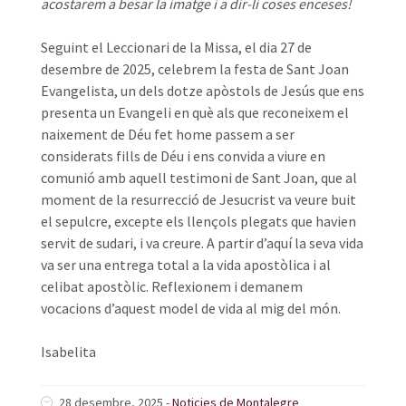
acostarem a besar la imatge i a dir-li coses enceses!
Seguint el Leccionari de la Missa, el dia 27 de
desembre de 2025, celebrem la festa de Sant Joan
Evangelista, un dels dotze apòstols de Jesús que ens
presenta un Evangeli en què als que reconeixem el
naixement de Déu fet home passem a ser
considerats fills de Déu i ens convida a viure en
comunió amb aquell testimoni de Sant Joan, que al
moment de la resurrecció de Jesucrist va veure buit
el sepulcre, excepte els llençols plegats que havien
servit de sudari, i va creure. A partir d’aquí la seva vida
va ser una entrega total a la vida apostòlica i al
celibat apostòlic. Reflexionem i demanem
vocacions d’aquest model de vida al mig del món.
Isabelita
28 desembre, 2025
-
Noticies de Montalegre