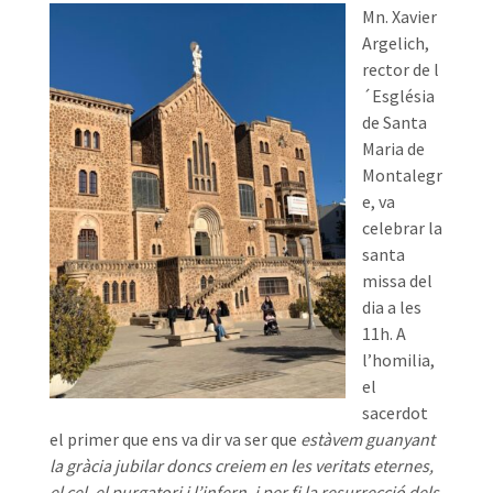
Mn. Xavier
Argelich,
rector de l
´Església
de Santa
Maria de
Montalegr
e, va
celebrar la
santa
missa del
dia a les
11h. A
l’homilia,
el
sacerdot
el primer que ens va dir va ser que
estàvem guanyant
la gràcia jubilar doncs creiem en les veritats eternes,
el cel, el purgatori i l’infern, i per fi la resurrecció dels