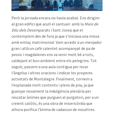
Però la jornada encara no havia acabat. Ens dirigim
al gran edifici que acull el santuari amb la
Mare de
Déu dels Desempara
ts i Sant Josep que el
contemplem des de fora ja que s’iniciava una missa
amb enllaç matrimonial. Vam accedir a un menjador
gran i allà un cafè calentet acompanyat de pa de
pessic i magdalenes ens va venir molt bé a tots,
caldejant el bon ambient entre els pelegrins. Tot
seguit, passem a una aula contigua per resar
l’àngelus i altres oracions i indicar les properes
activitats de Montalegre. Finalment, tornem a
l’esplanada molt contents i plens de joia, ja que
guanyar novament la indulgència plenària per
rescatar ànimes que purguen al purgatori, per a un
creient catòlic, és una obra de misericòrdia que
alhora purifica l’ànima de cadascun de nosaltres.