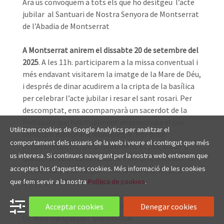
Ara us convoquem a tots els que ho desitgeu l’acte
jubilar al Santuari de Nostra Senyora de Montserrat
de l’Abadia de Montserrat
A Montserrat anirem el dissabte 20 de setembre del
2025
. A les 11h. participarem a la missa conventual i
més endavant visitarem la imatge de la Mare de Déu,
i després de dinar acudirem a la cripta de la basílica
per celebrar l’acte jubilar i resar el sant rosari. Per
descomptat, ens acompanyarà un sacerdot de la
Prelatura que habitualment desenvolupa el seu
Utilitzem cookies de Google Analytics per analitzar el
ministeri pastoral a Montalegre. Per dinar
comportament dels usuaris de la web i veure el contingut que més
proposem pícnic, però lliurement es pot acudir a
us interesa. Si continues navegant per la nostra web entenem que
qualsevol dels restaurants de l’entorn, així com fer
acceptes l'us d'aquestes cookies. Més informació de les cookies
les visites que es vulguin. Tornarem a la tarda a
Barcelona a l’hora establerta.
que fem servir a la nostra
Política de cookies
.
LA PEREGRINACIÓ A LA MISERICORDIA DE CANET
Acceptar cookies
Denegar cookies
DE MAR HA QUEDAT SUPRIMIDA