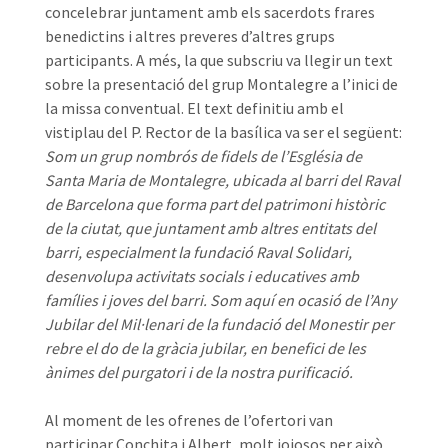
concelebrar juntament amb els sacerdots frares
benedictins i altres preveres d’altres grups
participants. A més, la que subscriu va llegir un text
sobre la presentació del grup Montalegre a l’inici de
la missa conventual. El text definitiu amb el
vistiplau del P. Rector de la basílica va ser el següent:
Som un grup nombrós de fidels de l’Església de
Santa Maria de Montalegre, ubicada al barri del Raval
de Barcelona que forma part del patrimoni històric
de la ciutat, que juntament amb altres entitats del
barri, especialment la fundació Raval Solidari,
desenvolupa activitats socials i educatives amb
famílies i joves del barri. Som aquí en ocasió de l’Any
Jubilar del Mil·lenari de la fundació del Monestir per
rebre el do de la gràcia jubilar, en benefici de les
ànimes del purgatori i de la nostra purificació.
Al moment de les ofrenes de l’ofertori van
participar Conchita i Albert, molt joiosos per això.