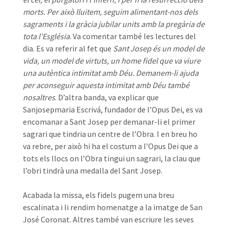
morts. Per això lluitem, seguim alimentant-nos dels
sagraments i la gràcia jubilar units amb la pregària de
tota l’Església
. Va comentar també les lectures del
dia. Es va referir al fet que
Sant Josep és un model de
vida, un model de virtuts, un home fidel que va viure
una autèntica intimitat amb Déu. Demanem-li ajuda
per aconseguir aquesta intimitat amb Déu també
nosaltres
. D’altra banda, va explicar que
Sanjosepmaria Escrivá, fundador de l’Opus Dei, es va
encomanar a Sant Josep per demanar-li el primer
sagrari que tindria un centre de l’Obra. I en breu ho
va rebre, per això hi ha el costum a l’Opus Dei que a
tots els llocs on l’Obra tingui un sagrari, la clau que
l’obri tindrà una medalla del Sant Josep.
Acabada la missa, els fidels pugem una breu
escalinata i li rendim homenatge a la imatge de San
José Coronat. Altres també van escriure les seves