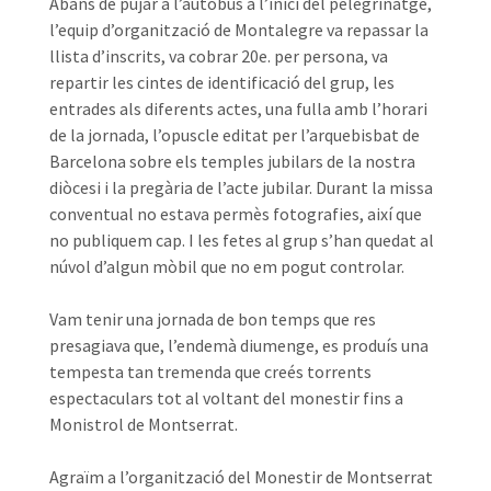
Abans de pujar a l’autobús a l’inici del pelegrinatge,
l’equip d’organització de Montalegre va repassar la
llista d’inscrits, va cobrar 20e. per persona, va
repartir les cintes de identificació del grup, les
entrades als diferents actes, una fulla amb l’horari
de la jornada, l’opuscle editat per l’arquebisbat de
Barcelona sobre els temples jubilars de la nostra
diòcesi i la pregària de l’acte jubilar. Durant la missa
conventual no estava permès fotografies, així que
no publiquem cap. I les fetes al grup s’han quedat al
núvol d’algun mòbil que no em pogut controlar.
Vam tenir una jornada de bon temps que res
presagiava que, l’endemà diumenge, es produís una
tempesta tan tremenda que creés torrents
espectaculars tot al voltant del monestir fins a
Monistrol de Montserrat.
Agraïm a l’organització del Monestir de Montserrat