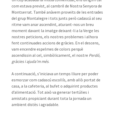
com estava previst, al cambril de Nostra Senyora de
Montserrat. També anàvem proveïts de les entrades
del grup Montalegre i tots junts però cadascú al seu
ritme vam anar ascendint, aturant-nos un breu
moment davant la imatge deixant-li a la Verge les
nostres peticions, els nostres problemes i alhora
fent continuades accions de gràcies. En el descens,
vam encendre espelmes de colors perquè
ascendissin al cel, simbòlicament, el nostre
Perdó,
gràcies i ajuda’m més
.
A continuació, s’iniciava un temps lliure per poder
esmorzar com cadascú escollís, amb allò portat de
casa, a la cafeteria, al bufet o adquirint productes
d’alimentació. Tot això va generar tertúlies i
amistats propiciant durant tota la jornada un
ambient distès i agradable.