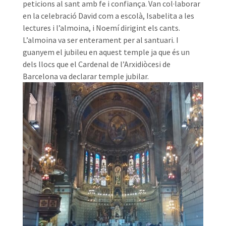
peticions al sant amb fe i confiança. Van col·laborar
en la celebració David com a escolà, Isabelita a les
lectures i l’almoina, i Noemí dirigint els cants.
L’almoina va ser enterament per al santuari. I
guanyem el jubileu en aquest temple ja que és un
dels llocs que el Cardenal de l’Arxidiòcesi de
Barcelona va declarar temple jubilar.