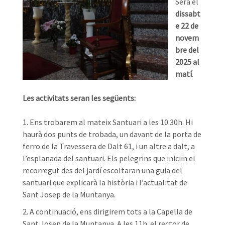
Serà el
dissabt
e 22 de
novem
bre del
2025 al
matí
.
Les activitats seran les següents:
Ens trobarem al mateix Santuari a les 10.30h. Hi
haurà dos punts de trobada, un davant de la porta de
ferro de la Travessera de Dalt 61, i un altre a dalt, a
l’esplanada del santuari. Els pelegrins que iniciïn el
recorregut des del jardí escoltaran una guia del
santuari que explicarà la història i l’actualitat de
Sant Josep de la Muntanya.
A continuació, ens dirigirem tots a la Capella de
Sant Josep de la Muntanya. A les 11h. el rector de