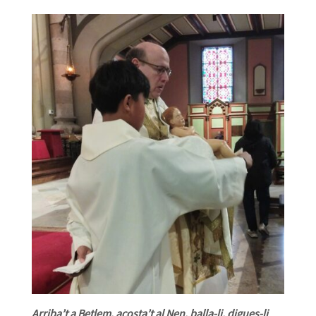
Arriba’t a Betlem, acosta’t al Nen, balla-li, digues-li