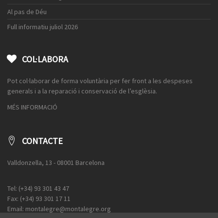
Al pas de Déu
Full informatiu juliol 2026
COL·LABORA
Pot col·laborar de forma voluntària per fer front a les despeses
generals i a la reparació i conservació de l’esglèsia.
MÉS INFORMACIÓ
CONTACTE
Valldonzella, 13 - 08001 Barcelona
Tel: (+34) 93 301 43 47
Fax: (+34) 93 301 17 11
Email: montalegre@montalegre.org