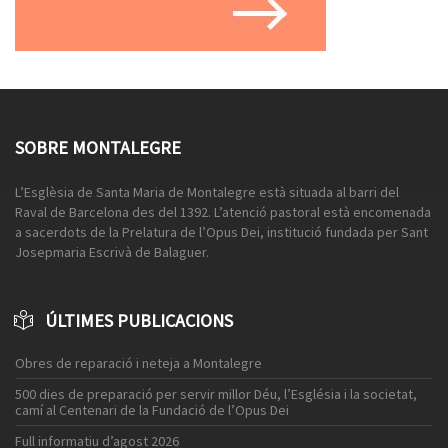
SOBRE MONTALEGRE
L’Esglèsia de Santa Maria de Montalegre està situada al barri del
Raval de Barcelona des del 1392. L’atenció pastoral està encomenada
a sacerdots de la Prelatura de l’Opus Dei, institució fundada per Sant
Josepmaria Escrivà de Balaguer.
ÚLTIMES PUBLICACIONS
Obres de reparació i neteja a Montalegre
500 dies de preparació per servir millor Déu, l’Església i la societat,
camí al Centenari de la Fundació de l’Opus Dei
Full informatiu d’agost 2026