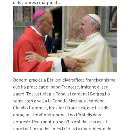
dels pobres i marginats.
Donem gràcies a Déu pel diversificat franciscanisme
que ha practicat el papa Francesc, imitant el seu
patró. Tot just elegit Papa, el cardenal Bergoglio
tenia com a veí, a la Capella Sixtina, el cardenal
Claudio Hummes, brasiler i franciscà, que li va dir
abraçant-lo: «Enhorabona, i no t’oblidis dels
pobres!». Realment no se n’ha oblidat i ha estat
pare i defensor dels més fràgils i vulnerables, dels