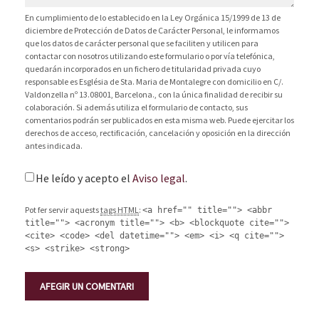
En cumplimiento de lo establecido en la Ley Orgánica 15/1999 de 13 de
diciembre de Protección de Datos de Carácter Personal, le informamos
que los datos de carácter personal que se faciliten y utilicen para
contactar con nosotros utilizando este formulario o por vía telefónica,
quedarán incorporados en un fichero de titularidad privada cuyo
responsable es Església de Sta. Maria de Montalegre con domicilio en C/.
Valdonzella nº 13.08001, Barcelona., con la única finalidad de recibir su
colaboración. Si además utiliza el formulario de contacto, sus
comentarios podrán ser publicados en esta misma web. Puede ejercitar los
derechos de acceso, rectificación, cancelación y oposición en la dirección
antes indicada.
He leído y acepto el
Aviso legal
.
Pot fer servir aquests
tags HTML
:
<a href="" title=""> <abbr
title=""> <acronym title=""> <b> <blockquote cite="">
<cite> <code> <del datetime=""> <em> <i> <q cite="">
<s> <strike> <strong>