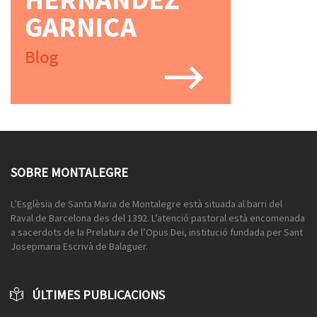
SOBRE MONTALEGRE
L’Esglèsia de Santa Maria de Montalegre està situada al barri del
Raval de Barcelona des del 1392. L’atenció pastoral està encomenada
a sacerdots de la Prelatura de l’Opus Dei, institució fundada per Sant
Josepmaria Escrivà de Balaguer.
ÚLTIMES PUBLICACIONS