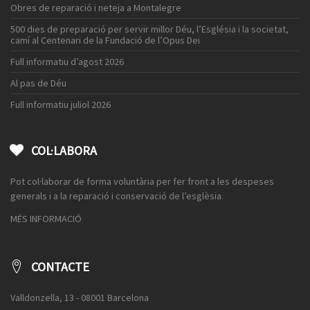
Obres de reparació i neteja a Montalegre
500 dies de preparació per servir millor Déu, l’Església i la societat,
camí al Centenari de la Fundació de l’Opus Dei
Full informatiu d’agost 2026
Al pas de Déu
Full informatiu juliol 2026
COL·LABORA
Pot col·laborar de forma voluntària per fer front a les despeses
generals i a la reparació i conservació de l’esglèsia.
MÉS INFORMACIÓ
CONTACTE
Valldonzella, 13 - 08001 Barcelona