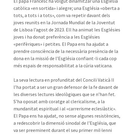
El papa Francesc ha volgut dinamitzar una Església
catòlica «en sortida» i alegre; una Església «oberta a
tots, a tots i a tots», com va repetir davant dels
joves reunits en la Jornada Mundial de la Joventut
de Lisboa l’agost de 2023. Ell ha animat les Esglésies
joves i ha donat preferència a les Esglésies
«perifèriques» i petites. El Papa ens ha ajudat a
prendre consciència de la necessària presència de la
dona en la missió de l’Església confiant-li cada cop
més espais de responsabilitat a la cúria vaticana.
La seva lectura en profunditat del Concili Vaticà II
l’ha portat a ser un gran defensor de la fe davant de
les diverses lectures ideològiques que se n’han fet.
S’ha oposat amb coratge al clericalisme, a la
mundanitat espiritual i al «carrerisme eclesiàstic».
El Papa ens ha ajudat, no sense algunes resistències,
a redescobrir la dimensió sinodal de l’Església, que
va ser preeminent durant el seu primer mil·lenni