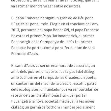
de Jesucrist, de santa Maria i de sant Josep, que tant
va estimar mentre va ser entre nosaltres.
El papa Francesc ha sigut un gran do de Déu per a
l’Església i per al món. Elegit en el conclave de l’any
2013, per succeir el papa Benet XVI, el papa Francesc
ha estat el primer Papa llatinoamericà, el primer
Papa sorgit de la Companyia de Jesús i el primer
Papa que ha portat com a pontífex el nom de sant
Francesc d’Assís.
El sant d’Assís va ser un enamorat de Jesucrist, un
amic dels pobres, un apòstol de la pau i del diàleg
amb tothom en el temps de les Croades; un poeta,
un cantor i un defensor de la creació, escollit patró
dels ecologistes; un fundador que va ser partidari de
«sortir dels ambients monàstics», per portar
l’Evangeli a la nova societat medieval, a les noves
ciutats; un germà de tothom i molt especialment