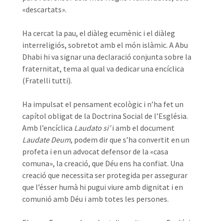
«descartats».
Ha cercat la pau, el diàleg ecumènic i el diàleg
interreligiós, sobretot amb el món islàmic. A Abu
Dhabi hi va signar una declaració conjunta sobre la
fraternitat, tema al qual va dedicar una encíclica
(Fratelli tutti).
Ha impulsat el pensament ecològic i n’ha fet un
capítol obligat de la Doctrina Social de l’Església.
Amb l’encíclica
Laudato si’
i amb el document
Laudate Deum
, podem dir que s’ha convertit en un
profeta i en un advocat defensor de la «casa
comuna», la creació, que Déu ens ha confiat. Una
creació que necessita ser protegida per assegurar
que l’ésser humà hi pugui viure amb dignitat i en
comunió amb Déu i amb totes les persones.