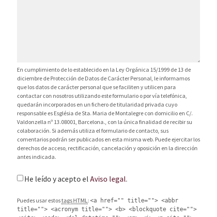
En cumplimiento de lo establecido en la Ley Orgánica 15/1999 de 13 de
diciembre de Protección de Datos de Carácter Personal, le informamos
que los datos de carácter personal que se faciliten y utilicen para
contactar con nosotros utilizando este formulario o por vía telefónica,
quedarán incorporados en un fichero de titularidad privada cuyo
responsable es Església de Sta. Maria de Montalegre con domicilio en C/.
Valdonzella nº 13.08001, Barcelona., con la única finalidad de recibir su
colaboración. Si además utiliza el formulario de contacto, sus
comentarios podrán ser publicados en esta misma web. Puede ejercitar los
derechos de acceso, rectificación, cancelación y oposición en la dirección
antes indicada.
He leído y acepto el
Aviso legal
.
Puedes usar estos
tags HTML
:
<a href="" title=""> <abbr
title=""> <acronym title=""> <b> <blockquote cite="">