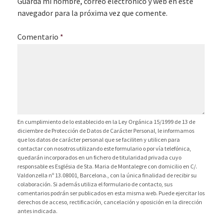
Guarda mi nombre, correo electrónico y web en este
navegador para la próxima vez que comente.
Comentario
*
En cumplimiento de lo establecido en la Ley Orgánica 15/1999 de 13 de
diciembre de Protección de Datos de Carácter Personal, le informamos
que los datos de carácter personal que se faciliten y utilicen para
contactar con nosotros utilizando este formulario o por vía telefónica,
quedarán incorporados en un fichero de titularidad privada cuyo
responsable es Església de Sta. Maria de Montalegre con domicilio en C/.
Valdonzella nº 13.08001, Barcelona., con la única finalidad de recibir su
colaboración. Si además utiliza el formulario de contacto, sus
comentarios podrán ser publicados en esta misma web. Puede ejercitar los
derechos de acceso, rectificación, cancelación y oposición en la dirección
antes indicada.