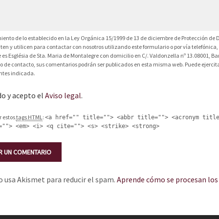
ento de lo establecido en la Ley Orgánica 15/1999 de 13 de diciembre de Protección de D
liten y utilicen para contactar con nosotros utilizando este formulario o por vía telefóni
 es Església de Sta. Maria de Montalegre con domicilio en C/. Valdonzella nº 13.08001, Bar
io de contacto, sus comentarios podrán ser publicados en esta misma web. Puede ejercitar
ntes indicada.
do y acepto el
Aviso legal
.
r estos
tags HTML
:
<a href="" title=""> <abbr title=""> <acronym titl
=""> <em> <i> <q cite=""> <s> <strike> <strong>
io usa Akismet para reducir el spam.
Aprende cómo se procesan los 