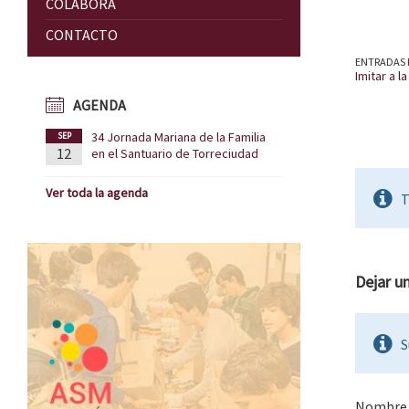
COLABORA
CONTACTO
ENTRADAS 
Imitar a l
AGENDA
34 Jornada Mariana de la Familia
SEP
12
en el Santuario de Torreciudad
Ver toda la agenda
T
Dejar u
S
Nombr