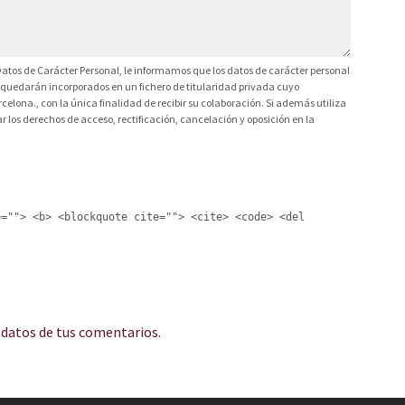
atos de Carácter Personal, le informamos que los datos de carácter personal
ca, quedarán incorporados en un fichero de titularidad privada cuyo
celona., con la única finalidad de recibir su colaboración. Si además utiliza
 los derechos de acceso, rectificación, cancelación y oposición en la
e=""> <b> <blockquote cite=""> <cite> <code> <del
datos de tus comentarios.