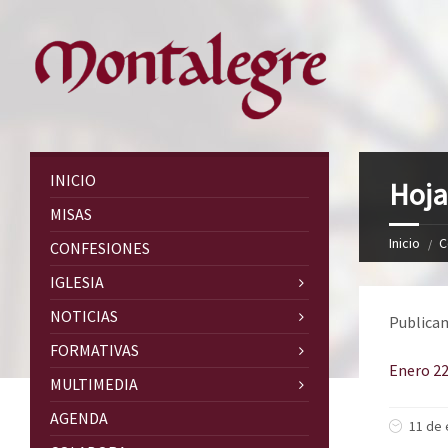
INICIO
Hoja
MISAS
Inicio
C
CONFESIONES
IGLESIA
NOTICIAS
Publicam
FORMATIVAS
Enero 2
MULTIMEDIA
AGENDA
11 de 