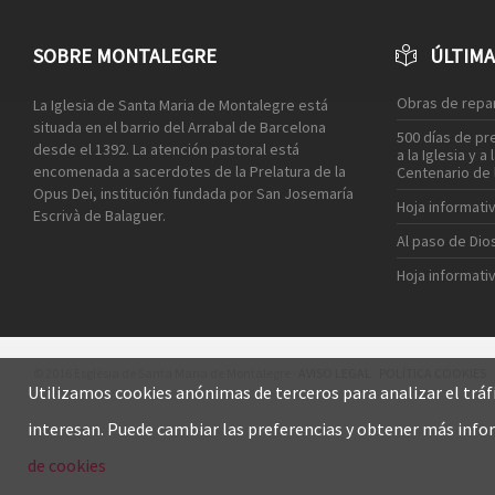
SOBRE MONTALEGRE
ÚLTIMA
Obras de repar
La Iglesia de Santa Maria de Montalegre está
situada en el barrio del Arrabal de Barcelona
500 días de pr
desde el 1392. La atención pastoral está
a la Iglesia y 
encomenada a sacerdotes de la Prelatura de la
Centenario de 
Opus Dei, institución fundada por San Josemaría
Hoja informati
Escrivà de Balaguer.
Al paso de Dio
Hoja informativ
© 2016 Esglèsia de Santa Maria de Montalegre ·
AVISO LEGAL
·
POLÍTICA COOKIES
·
Utilizamos cookies anónimas de terceros para analizar el tráf
interesan. Puede cambiar las preferencias y obtener más info
de cookies