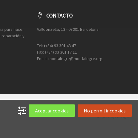
CONTACTO
ia para hacer
Valldonzella, 13 - 08001 Barcelona
a reparación y
Tel: (+34) 93 301 43 47
Fax: (+34) 93 301 17 11
Email: montalegre@montalegre.org
Aceptar cookies
No permitir cookies
Designed by
Prestigia