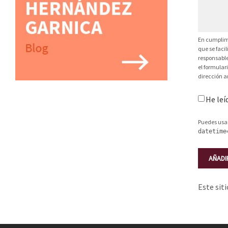
En cumplimi
que se faci
responsable
el formular
dirección a
He leí
Puedes usa
datetime
Este sit