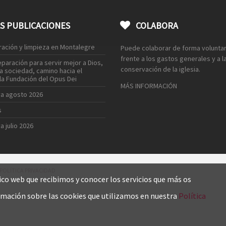
S PUBLICACIONES
COLABORA
ación y limpieza en Montalegre
Puede colaborar de forma voluntar
frente a los gastos generales y a l
eparación para servir mejor a Dios,
conservación de la iglesia.
a la sociedad, camino hacia el
la Fundación del Opus Dei
MÁS INFORMACIÓN
va agosto 2026
s
a julio 2026
POLÍTICA PRIVACIDAD
ico web que recibimos y conocer los servicios que más os
rmación sobre las cookies que utilizamos en nuestra
Política