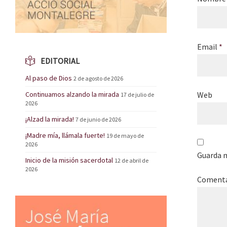
Email
*
EDITORIAL
Al paso de Dios
2 de agosto de 2026
Continuamos alzando la mirada
Web
17 de julio de
2026
¡Alzad la mirada!
7 de junio de 2026
¡Madre mía, llámala fuerte!
19 de mayo de
2026
Guarda m
Inicio de la misión sacerdotal
12 de abril de
2026
Coment