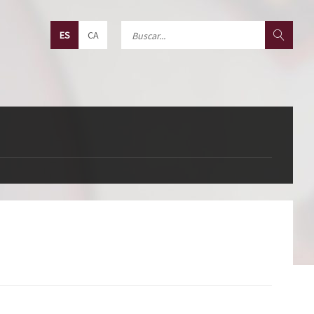
ES
CA