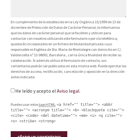
En cumplimiento de lo establecido en la Ley Orgánica 15/1999 de 13 de
diciembre de Protección de Datos de Carácter Personal, le informamos
que los datos de carácter personal que se faciliten y utilicen para
contactar con nosotros utilizando este formulario o por vía telefónica,
quedarán incorporados en un fichero de titularidad privada cuyo
responsable es Església de Sta. Maria de Montalegre con domicilio en C/.
Valdonzella nº 13.08001, Barcelona., con la única finalidad de recibir su
colaboración. Si además utiliza el formulario de contacto, sus
comentarios podrán ser publicados en esta misma web. Puede ejercitar los
derechos de acceso, rectificación, cancelación y oposición en la dirección
antes indicada.
He leído y acepto el
Aviso legal
.
Puedes usar estos
tags HTML
:
<a href="" title=""> <abbr
title=""> <acronym title=""> <b> <blockquote cite="">
<cite> <code> <del datetime=""> <em> <i> <q cite="">
<s> <strike> <strong>