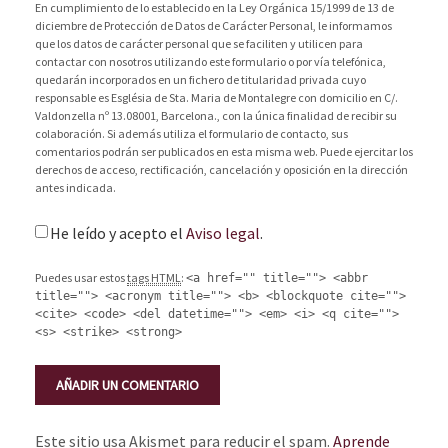
En cumplimiento de lo establecido en la Ley Orgánica 15/1999 de 13 de
diciembre de Protección de Datos de Carácter Personal, le informamos
que los datos de carácter personal que se faciliten y utilicen para
contactar con nosotros utilizando este formulario o por vía telefónica,
quedarán incorporados en un fichero de titularidad privada cuyo
responsable es Església de Sta. Maria de Montalegre con domicilio en C/.
Valdonzella nº 13.08001, Barcelona., con la única finalidad de recibir su
colaboración. Si además utiliza el formulario de contacto, sus
comentarios podrán ser publicados en esta misma web. Puede ejercitar los
derechos de acceso, rectificación, cancelación y oposición en la dirección
antes indicada.
He leído y acepto el
Aviso legal
.
Puedes usar estos
tags HTML
:
<a href="" title=""> <abbr
title=""> <acronym title=""> <b> <blockquote cite="">
<cite> <code> <del datetime=""> <em> <i> <q cite="">
<s> <strike> <strong>
Este sitio usa Akismet para reducir el spam.
Aprende