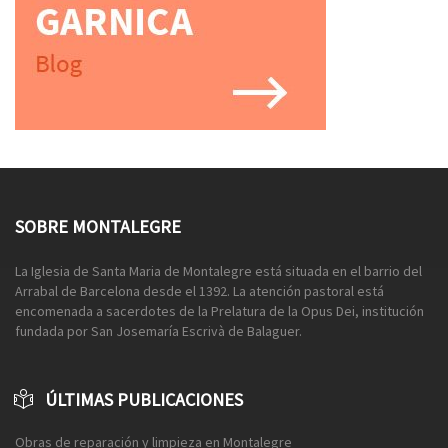
SOBRE MONTALEGRE
La Iglesia de Santa Maria de Montalegre está situada en el barrio del
Arrabal de Barcelona desde el 1392. La atención pastoral está
encomenada a sacerdotes de la Prelatura de la Opus Dei, institución
fundada por San Josemaría Escrivà de Balaguer.
ÚLTIMAS PUBLICACIONES
Obras de reparación y limpieza en Montalegre