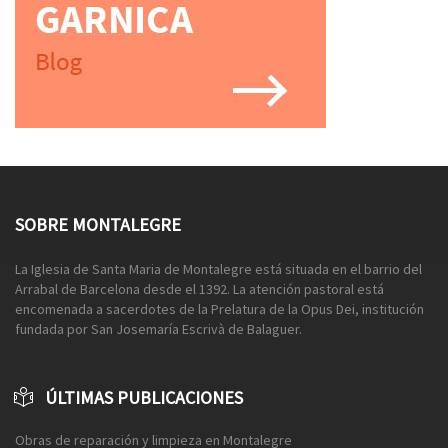
SOBRE MONTALEGRE
La Iglesia de Santa Maria de Montalegre está situada en el barrio del
Arrabal de Barcelona desde el 1392. La atención pastoral está
encomenada a sacerdotes de la Prelatura de la Opus Dei, institución
fundada por San Josemaría Escrivà de Balaguer.
ÚLTIMAS PUBLICACIONES
Obras de reparación y limpieza en Montalegre