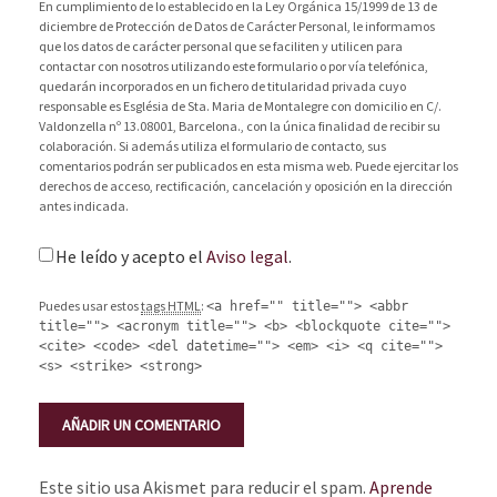
En cumplimiento de lo establecido en la Ley Orgánica 15/1999 de 13 de
diciembre de Protección de Datos de Carácter Personal, le informamos
que los datos de carácter personal que se faciliten y utilicen para
contactar con nosotros utilizando este formulario o por vía telefónica,
quedarán incorporados en un fichero de titularidad privada cuyo
responsable es Església de Sta. Maria de Montalegre con domicilio en C/.
Valdonzella nº 13.08001, Barcelona., con la única finalidad de recibir su
colaboración. Si además utiliza el formulario de contacto, sus
comentarios podrán ser publicados en esta misma web. Puede ejercitar los
derechos de acceso, rectificación, cancelación y oposición en la dirección
antes indicada.
He leído y acepto el
Aviso legal
.
Puedes usar estos
tags HTML
:
<a href="" title=""> <abbr
title=""> <acronym title=""> <b> <blockquote cite="">
<cite> <code> <del datetime=""> <em> <i> <q cite="">
<s> <strike> <strong>
Este sitio usa Akismet para reducir el spam.
Aprende