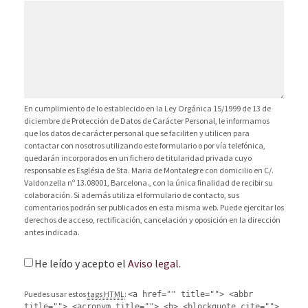
En cumplimiento de lo establecido en la Ley Orgánica 15/1999 de 13 de
diciembre de Protección de Datos de Carácter Personal, le informamos
que los datos de carácter personal que se faciliten y utilicen para
contactar con nosotros utilizando este formulario o por vía telefónica,
quedarán incorporados en un fichero de titularidad privada cuyo
responsable es Església de Sta. Maria de Montalegre con domicilio en C/.
Valdonzella nº 13.08001, Barcelona., con la única finalidad de recibir su
colaboración. Si además utiliza el formulario de contacto, sus
comentarios podrán ser publicados en esta misma web. Puede ejercitar los
derechos de acceso, rectificación, cancelación y oposición en la dirección
antes indicada.
He leído y acepto el
Aviso legal
.
Puedes usar estos
tags HTML
:
<a href="" title=""> <abbr
title=""> <acronym title=""> <b> <blockquote cite="">