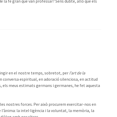
e la fe gran que van professar? Sens dubte, allò que els
stingir en el nostre temps, sobretot, per
l’art de la
 conversa espiritual, en adoració silenciosa, en actitud
s, els meus estimats germans i germanes, he fet aquesta
es nostres forces. Per això procurem exercitar-nos en
l’ànima: la intel·ligència i la voluntat, la memòria, la
n diàleg amb nosaltres.