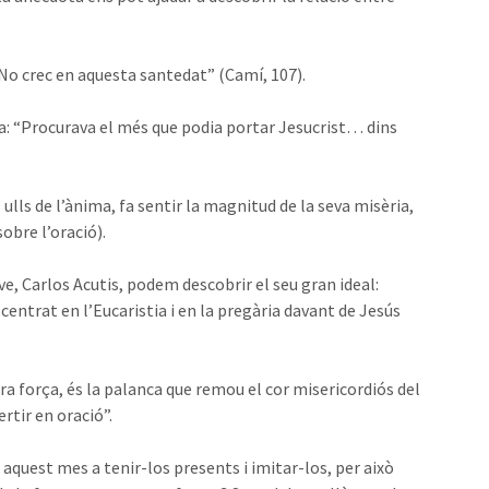
No crec en aquesta santedat” (Camí, 107).
ria: “Procurava el més que podia portar Jesucrist… dins
 ulls de l’ànima, fa sentir la magnitud de la seva misèria,
obre l’oració).
ve, Carlos Acutis, podem descobrir el seu gran ideal:
 centrat en l’Eucaristia i en la pregària davant de Jesús
tra força, és la palanca que remou el cor misericordiós del
rtir en oració”.
 aquest mes a tenir-los presents i imitar-los, per això