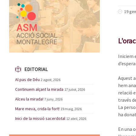
19 gen
L’ora
Iniciem 
d’esperan
EDITORIAL
Aquest an
Al pas de Déu
2 agost, 2026
hem anat
Continuem alçant la mirada
17 juliol, 2026
relació 
Alceu la mirada!
7 juny, 2026
través de
La person
Mare meva, crida-la fort!
19 maig, 2026
ha donat 
Inici de la missió sacerdotal
12 abril, 2026
En una o