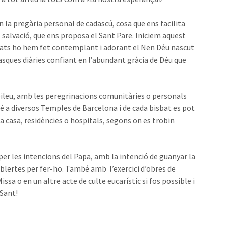
la pregària personal de cadascú, cosa que ens facilita
salvació, que ens proposa el Sant Pare. Iniciem aquest
sats ho hem fet contemplant i adorant el Nen Déu nascut
asques diàries confiant en l’abundant gràcia de Déu que
jubileu, amb les peregrinacions comunitàries o personals
é a diversos Temples de Barcelona i de cada bisbat es pot
r a casa, residències o hospitals, segons on es trobin
 per les intencions del Papa, amb la intenció de guanyar la
tablertes per fer-ho. També amb l’exercici d’obres de
Missa o en un altre acte de culte eucarístic si fos possible i
 Sant!