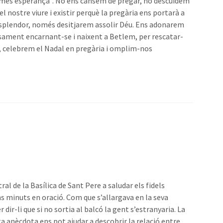
urà més esperança”. No ens cansem de pregar, no descuidem
l nostre viure i existir perquè la pregària ens portarà a
a esplendor, només desitjarem assolir Déu. Ens adonarem
ecisament encarnant-se i naixent a Betlem, per rescatar-
ia, celebrem el Nadal en pregària i omplim-nos
ral de la Basílica de Sant Pere a saludar els fidels
uns minuts en oració. Com que s’allargava en la seva
 dir-li que si no sortia al balcó la gent s’estranyaria. La
ta anècdota ens pot ajudar a descobrir la relació entre