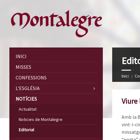
INICI
Edito
MISSES
Inici
Co
CONFESSIONS
L’ESGLÉSIA
NOTÍCIES
Viure 
Actualitat
Amb la B
Noticies de Montalegre
vint-i-c
Editorial
missatge
“porta” 