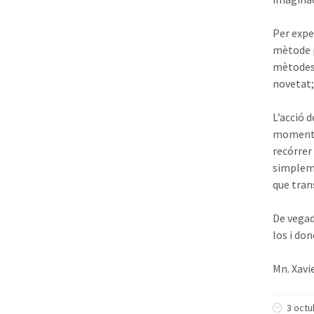
Per expe
mètode p
mètodes p
novetat; 
L’acció 
moments 
recórrer 
simpleme
que tran
De vegad
los i do
Mn. Xavi
3 octu