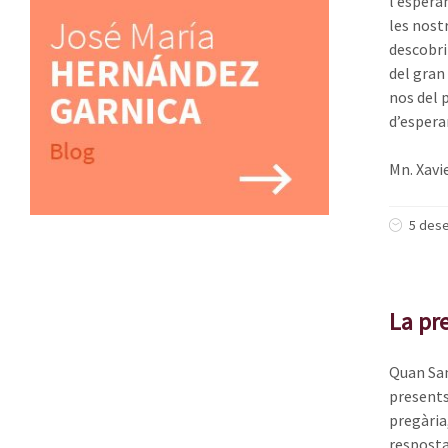
l’espera
les nostr
descobri
del gran
nos del 
d’espera
Mn. Xavi
5 des
La pre
Quan Sant
presents 
pregària,
resposta