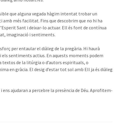
ssible que alguna vegada hàgim intentat trobar un
ti amb més facilitat. Fins que descobrim que no hi ha
l’Esperit Sant i deixar-lo actuar. Ell és font de contínua
ntat, imaginació i sentiments.
forç per entaular el diàleg de la pregària. Hi haurà
ó i els sentiments actius. En aquests moments podem
a textos de la litúrgia o d’autors espirituals, o
a en gràcia. El desig d’estar tot sol amb Ell ja és diàleg
 i ens ajudaran a percebre la presència de Déu. Aprofitem-