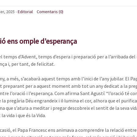
er, 2025
-
Editorial
Comentaris (0)
ció ens omple d’esperança
el temps d’Advent, temps d’espera i preparació per a l’arribada del 
ça i, per tant, de felicitat.
y, a més, s’acabarà aquest temps amb l’inici de l’any jubilar. El Pa
 preparant per a aquest moment amb tot un any dedicat a la pregàr
entre l’oració i l’esperança. Com afirma Sant Agustí: “l’oració té c
 la pregària Déu engrandeix i il·lumina el cor, alhora que el purific
a que s’atura a meditar i pregar descobreix el sentit de la seva vid
la vida i que és la Vida.
casió, el Papa Francesc ens animava a comprendre la relació entre 