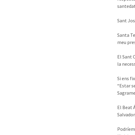
santedat
Sant Jos
Santa Te
meu pres
El Sant C
la necess
Si ens f
“Estar se
Sagrame
El Beat Á
Salvador”
Podríem 