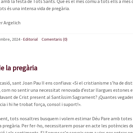
m amb la festa de Tots Sants. Què és el més comú a tots ells a més d
ots és una intensa vida de pregària.
er Argelich
embre, 2024
-
Editorial
Comentaris (0)
de la pregària
asió, sant Joan Pau II ens confiava: «Si el cristianisme s’ha de di
, com no sentir una necessitat renovada d’estar llargues estones en
davant de Crist present al Santíssim Sagrament? ¡Quantes vegade
ia i hi he trobat força, consol i suport!».
nt, tots nosaltres busquem i volem estimar Déu Pare amb totes l
la pregària. Per fer-ho, necessitarem posar en acte les potències de 
ió i els sentiments. El Senyor se’n serveix com a vies per entrar e