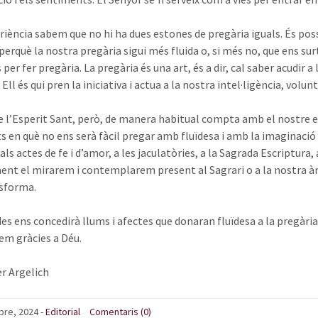
riència sabem que no hi ha dues estones de pregària iguals. És po
erquè la nostra pregària sigui més fluida o, si més no, que ens sur
er fer pregària. La pregària és una art, és a dir, cal saber acudir a 
Ell és qui pren la iniciativa i actua a la nostra intel·ligència, volu
de l’Esperit Sant, però, de manera habitual compta amb el nostre es
en què no ens serà fàcil pregar amb fluïdesa i amb la imaginaci
als actes de fe i d’amor, a les jaculatòries, a la Sagrada Escriptura, 
nt el mirarem i contemplarem present al Sagrari o a la nostra ànim
sforma.
es ens concedirà llums i afectes que donaran fluïdesa a la pregària
nem gràcies a Déu.
er Argelich
bre, 2024
-
Editorial
Comentaris (0)