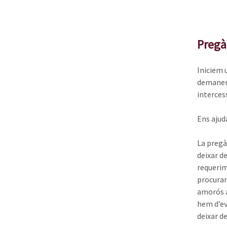
Pregàr
Iniciem 
demanem 
interces
Ens ajuda
La pregàr
deixar de
requerim
procurar
amorós a
hem d’ev
deixar de