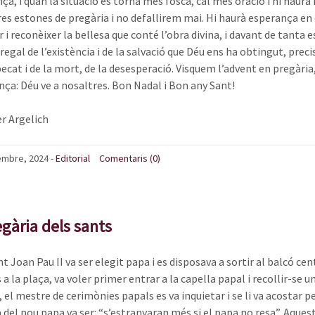
nça, i quan la situació es torna més fosca, cal més oració i hi ha
es estones de pregària i no defallirem mai. Hi haurà esperança en e
r i reconèixer la bellesa que conté l’obra divina, i davant de tant
 regal de l’existència i de la salvació que Déu ens ha obtingut, pr
pecat i de la mort, de la desesperació. Visquem l’advent en pregàr
nça: Déu ve a nosaltres. Bon Nadal i Bon any Sant!
er Argelich
embre, 2024
-
Editorial
Comentaris (0)
gària dels sants
 Joan Pau II va ser elegit papa i es disposava a sortir al balcó cent
a la plaça, va voler primer entrar a la capella papal i recollir-se 
 el mestre de cerimònies papals es va inquietar i se li va acostar per
 del nou papa va ser: “s’estranyaran més si el papa no resa”. Aques