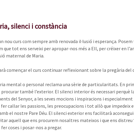
ia, silenci i constància
un nou curs com sempre amb renovada il·lusió i esperança. Posem tot
que tot ens serveixi per apropar-nos més a Ell, per créixer en l’am
sió maternal de Maria.
rà començar el curs continuar reflexionant sobre la pregària del cris
ia mental o personal reclama una sèrie de particularitats. En primer
 procurar també l’exterior. El silenci interior és necessari perquè l
ents del Senyor, a les seves mocions i inspiracions i especialment 
 fer callar les passions, les preocupacions i tot allò que impedeix 
mb el nostre Pare Déu. El silenci exterior ens facilitarà aconsegui
itar aquell que ens procurem nosaltres mateixos i que ens distreu
 fer coses i posar-nos a pregar.