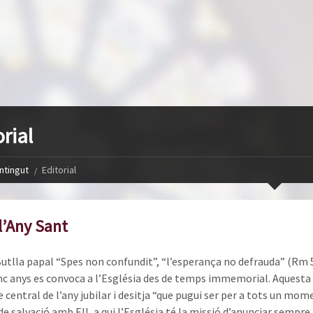
rial
ntingut
Editorial
l’Any Sant
utlla papal “Spes non confundit”, “l’esperança no defrauda” (Rm 5,
inc anys es convoca a l’Església des de temps immemorial. Aquesta 
 central de l’any jubilar i desitja “que pugui ser per a tots un mom
de salvació amb Ell, a qui l’Església té la missió d’anunciar sempre