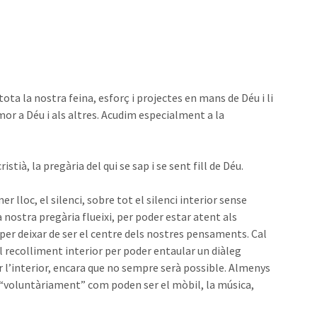
a la nostra feina, esforç i projectes en mans de Déu i li
or a Déu i als altres. Acudim especialment a la
tià, la pregària del qui se sap i se sent fill de Déu.
 lloc, el silenci, sobre tot el silenci interior sense
a nostra pregària flueixi, per poder estar atent als
per deixar de ser el centre dels nostres pensaments. Cal
el recolliment interior per poder entaular un diàleg
r l’interior, encara que no sempre serà possible. Almenys
 “voluntàriament” com poden ser el mòbil, la música,