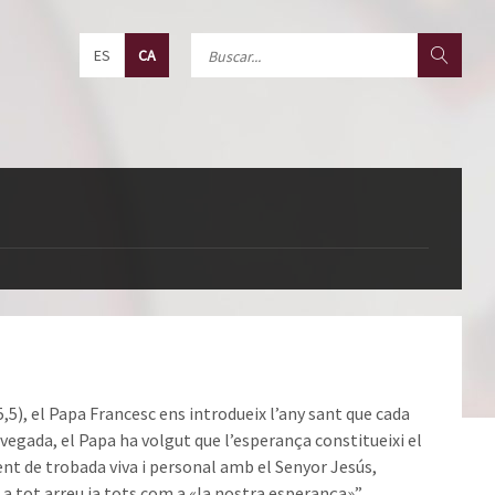
ES
CA
5), el Papa Francesc ens introdueix l’any sant que cada
vegada, el Papa ha volgut que l’esperança constitueixi el
ent de trobada viva i personal amb el Senyor Jesús,
, a tot arreu ia tots com a «la nostra esperança»”