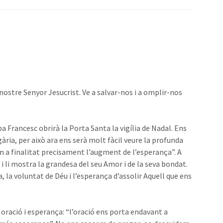
nostre Senyor Jesucrist. Ve a salvar-nos i a omplir-nos
pa Francesc obrirà la Porta Santa la vigília de Nadal. Ens
ia, per això ara ens serà molt fàcil veure la profunda
om a finalitat precisament l’augment de l’esperança”. A
a i li mostra la grandesa del seu Amor i de la seva bondat.
a, la voluntat de Déu i l’esperança d’assolir Aquell que ens
oració i esperança: “l’oració ens porta endavant a