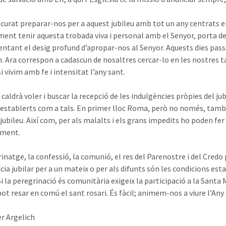
urat preparar-nos per a aquest jubileu amb tot un any centrats en 
nt tenir aquesta trobada viva i personal amb el Senyor, porta de 
ntant el desig profund d’apropar-nos al Senyor. Aquests dies pas
. Ara correspon a cadascun de nosaltres cercar-lo en les nostres t
 vivim amb fe i intensitat l’any sant.
, caldrà voler i buscar la recepció de les indulgències pròpies del 
s establerts com a tals. En primer lloc Roma, però no només, tamb
 jubileu. Així com, per als malalts i els grans impedits ho poden fe
lment.
rinatge, la confessió, la comunió, el res del Parenostre i del Credo
cia jubilar per a un mateix o per als difunts són les condicions es
Si la peregrinació és comunitària exigeix ​​la participació a la Santa 
pot resar en comú el sant rosari. És fàcil; animem-nos a viure l’Any
er Argelich