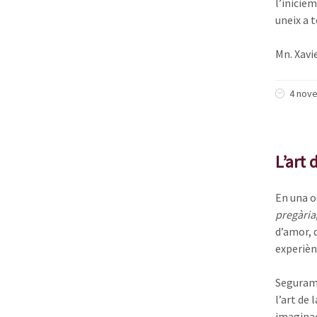
l’inicie
uneix a t
Mn. Xavi
4 nov
L’art 
En una oc
pregària
d’amor, 
experiènc
Segurame
l’art de 
imaginac