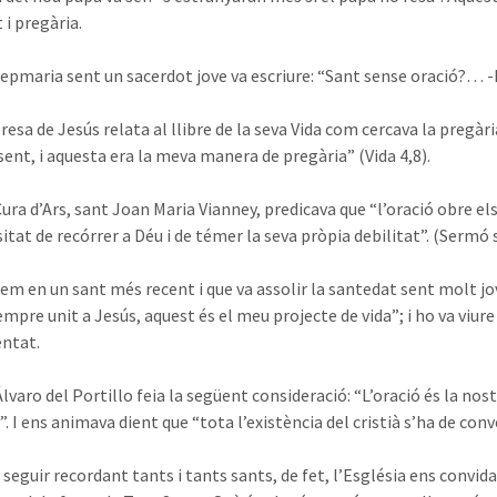
 i pregària.
epmaria sent un sacerdot jove va escriure: “Sant sense oració?… -
resa de Jesús relata al llibre de la seva Vida com cercava la pregà
ent, i aquesta era la meva manera de pregària” (Vida 4,8).
ura d’Ars, sant Joan Maria Vianney, predicava que “l’oració obre els
itat de recórrer a Déu i de témer la seva pròpia debilitat”. (Sermó s
ixem en un sant més recent i que va assolir la santedat sent molt jo
mpre unit a Jesús, aquest és el meu projecte de vida”; i ho va viure
ntat.
lvaro del Portillo feia la següent consideració: “L’oració és la nos
. I ens animava dient que “tota l’existència del cristià s’ha de conve
seguir recordant tants i tants sants, de fet, l’Església ens convida