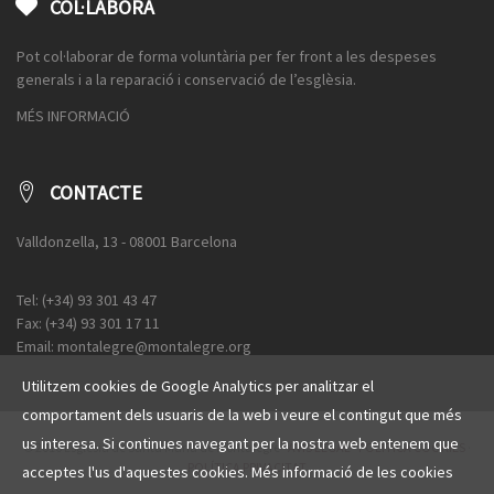
COL·LABORA
Pot col·laborar de forma voluntària per fer front a les despeses
generals i a la reparació i conservació de l’esglèsia.
MÉS INFORMACIÓ
CONTACTE
Valldonzella, 13 - 08001 Barcelona
Tel: (+34) 93 301 43 47
Fax: (+34) 93 301 17 11
Email: montalegre@montalegre.org
Utilitzem cookies de Google Analytics per analitzar el
comportament dels usuaris de la web i veure el contingut que més
us interesa. Si continues navegant per la nostra web entenem que
© 2016 Esglèsia de Santa Maria de Montalegre ·
AVÍS LEGAL
·
POLÍTICA COOKIES
·
POLÍTICA PRIVACITAT
acceptes l'us d'aquestes cookies. Més informació de les cookies