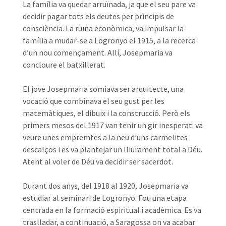
La família va quedar arruïnada, ja que el seu pare va
decidir pagar tots els deutes per principis de
consciència. La ruïna econòmica, va impulsar la
família a mudar-se a Logronyo el 1915, a la recerca
d’un nou començament. Allí, Josepmaria va
concloure el batxillerat.
El jove Josepmaria somiava ser arquitecte, una
vocació que combinava el seu gust per les
matemàtiques, el dibuix i la construcció. Però els
primers mesos del 1917 van tenir un gir inesperat: va
veure unes empremtes a la neu d’uns carmelites
descalços i es va plantejar un lliurament total a Déu.
Atent al voler de Déu va decidir ser sacerdot.
Durant dos anys, del 1918 al 1920, Josepmaria va
estudiar al seminari de Logronyo. Fou una etapa
centrada en la formació espiritual i acadèmica. Es va
traslladar, a continuació, a Saragossa on va acabar