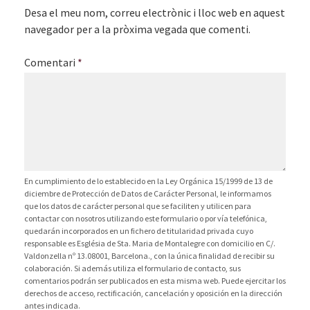
Desa el meu nom, correu electrònic i lloc web en aquest
navegador per a la pròxima vegada que comenti.
Comentari
*
En cumplimiento de lo establecido en la Ley Orgánica 15/1999 de 13 de
diciembre de Protección de Datos de Carácter Personal, le informamos
que los datos de carácter personal que se faciliten y utilicen para
contactar con nosotros utilizando este formulario o por vía telefónica,
quedarán incorporados en un fichero de titularidad privada cuyo
responsable es Església de Sta. Maria de Montalegre con domicilio en C/.
Valdonzella nº 13.08001, Barcelona., con la única finalidad de recibir su
colaboración. Si además utiliza el formulario de contacto, sus
comentarios podrán ser publicados en esta misma web. Puede ejercitar los
derechos de acceso, rectificación, cancelación y oposición en la dirección
antes indicada.