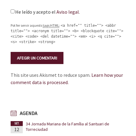
He leído y acepto el
Aviso legal
.
Pot fer servir aquests
tags HTML
:
<a href="" title=""> <abbr
title=""> <acronym title=""> <b> <blockquote cite="">
<cite> <code> <del datetime=""> <em> <i> <q cite="">
<s> <strike> <strong>
This site uses Akismet to reduce spam.
Learn how your
comment data is processed.
AGENDA
34 Jornada Mariana de la Família al Santuari de
SET.
12
Torreciudad