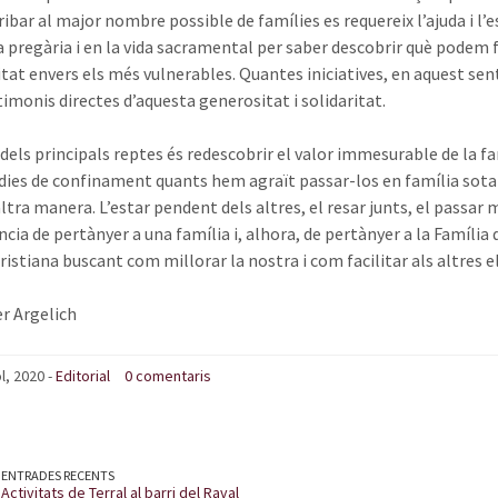
ribar al major nombre possible de famílies es requereix l’ajuda i l’
la pregària i en la vida sacramental per saber descobrir què podem 
tat envers els més vulnerables. Quantes iniciatives, en aquest sen
imonis directes d’aquesta generositat i solidaritat.
dels principals reptes és redescobrir el valor immesurable de la fam
dies de confinament quants hem agraït passar-los en família sota
altra manera. L’estar pendent dels altres, el resar junts, el passar
cia de pertànyer a una família i, alhora, de pertànyer a la Família
cristiana buscant com millorar la nostra i com facilitar als altres 
er Argelich
ol, 2020 -
Editorial
0 comentaris
ENTRADES RECENTS
Activitats de Terral al barri del Raval