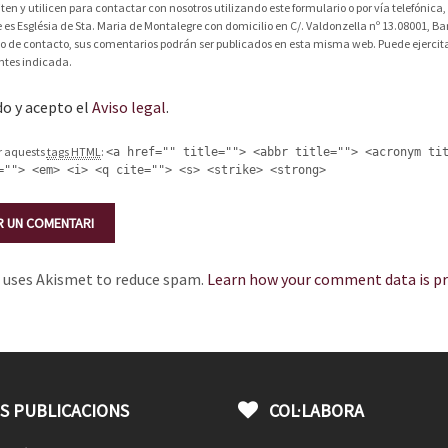
liten y utilicen para contactar con nosotros utilizando este formulario o por vía telefóni
 es Església de Sta. Maria de Montalegre con domicilio en C/. Valdonzella nº 13.08001, Bar
io de contacto, sus comentarios podrán ser publicados en esta misma web. Puede ejercitar
ntes indicada.
do y acepto el
Aviso legal
.
ir aquests
tags HTML
:
<a href="" title=""> <abbr title=""> <acronym ti
=""> <em> <i> <q cite=""> <s> <strike> <strong>
e uses Akismet to reduce spam.
Learn how your comment data is pr
S PUBLICACIONS
COL·LABORA