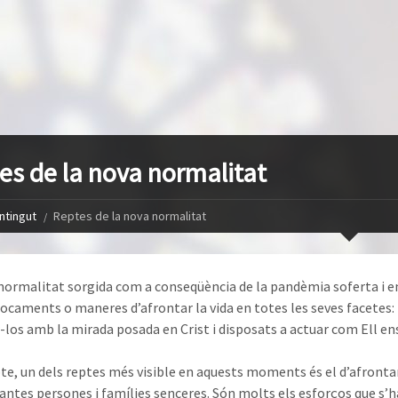
es de la nova normalitat
ntingut
Reptes de la nova normalitat
normalitat sorgida com a conseqüència de la pandèmia soferta i 
ocaments o maneres d’afrontar la vida en totes les seves facetes: p
-los amb la mirada posada en Crist i disposats a actuar com Ell en
te, un dels reptes més visible en aquests moments és el d’afrontar
ntes persones i famílies senceres. Són molts els esforços que s’han