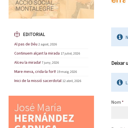
EDITORIAL
N
Al pas de Déu
2 agost, 2026
Continuem alçant la mirada
17 juliol, 2026
Alceu la mirada!
Deixar 
7 juny, 2026
Mare meva, crida-la fort!
19 maig, 2026
Inici de la missió sacerdotal
12 abril, 2026
L
Nom
*