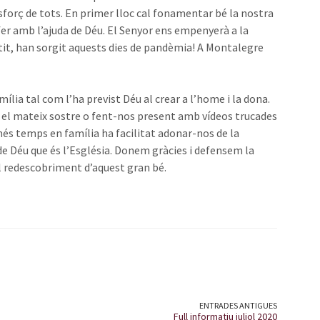
esforç de tots. En primer lloc cal fonamentar bé la nostra
fer amb l’ajuda de Déu. El Senyor ens empenyerà a la
tit, han sorgit aquests dies de pandèmia! A Montalegre
ília tal com l’ha previst Déu al crear a l’home i la dona.
 el mateix sostre o fent-nos present amb vídeos trucades
 més temps en família ha facilitat adonar-nos de la
 de Déu que és l’Església. Donem gràcies i defensem la
el redescobriment d’aquest gran bé.
ENTRADES ANTIGUES
Full informatiu juliol 2020