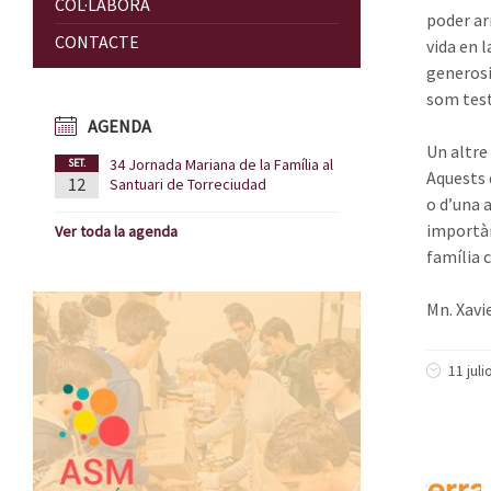
COL·LABORA
poder ar
CONTACTE
vida en 
generosi
som test
AGENDA
Un altre 
34 Jornada Mariana de la Família al
SET.
Aquests 
12
Santuari de Torreciudad
o d’una 
importàn
Ver toda la agenda
família 
Mn. Xavi
11 juli