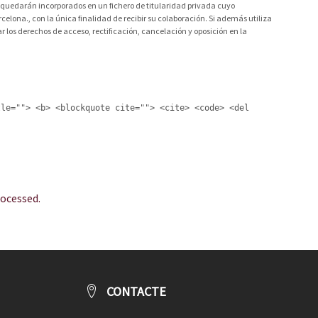
ca, quedarán incorporados en un fichero de titularidad privada cuyo
celona., con la única finalidad de recibir su colaboración. Si además utiliza
 los derechos de acceso, rectificación, cancelación y oposición en la
tle=""> <b> <blockquote cite=""> <cite> <code> <del
ocessed.
CONTACTE