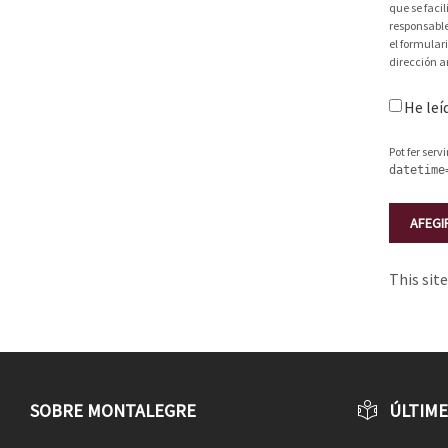
que se faci
responsable
el formular
dirección a
He leí
Pot fer serv
datetime
This sit
SOBRE MONTALEGRE
ÚLTIME