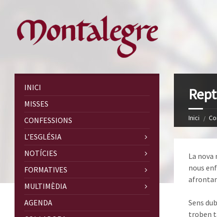
INICI
Rept
MISSES
Inici
Co
CONFESSIONS
L’ESGLÉSIA
NOTÍCIES
La nova 
nous enf
FORMATIVES
afrontar
MULTIMÈDIA
AGENDA
Sens dub
troben ta