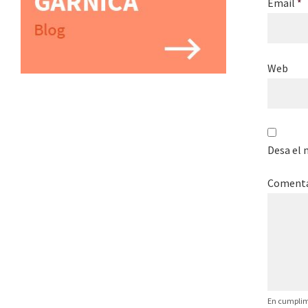
Email
*
Web
Desa el 
Coment
En cumplimi