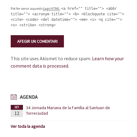
Pot fer servir aquests
tags HTML
:
<a href="" title=""> <abbr
title=""> <acronym title=""> <b> <blockquote cite="">
<cite> <code> <del datetime=""> <em> <i> <q cite="">
<s> <strike> <strong>
This site uses Akismet to reduce spam.
Learn how your
comment data is processed.
AGENDA
34 Jornada Mariana de la Família al Santuari de
SET.
12
Torreciudad
Ver toda la agenda