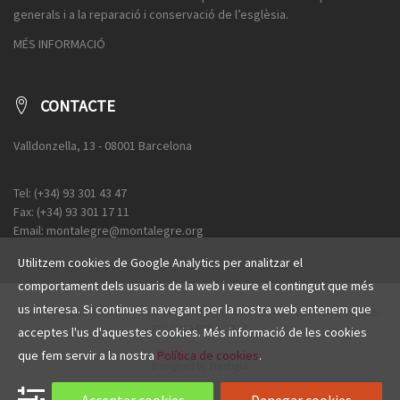
generals i a la reparació i conservació de l’esglèsia.
MÉS INFORMACIÓ
CONTACTE
Valldonzella, 13 - 08001 Barcelona
Tel: (+34) 93 301 43 47
Fax: (+34) 93 301 17 11
Email: montalegre@montalegre.org
Utilitzem cookies de Google Analytics per analitzar el
comportament dels usuaris de la web i veure el contingut que més
us interesa. Si continues navegant per la nostra web entenem que
© 2016 Esglèsia de Santa Maria de Montalegre ·
AVÍS LEGAL
·
POLÍTICA COOKIES
·
POLÍTICA PRIVACITAT
acceptes l'us d'aquestes cookies. Més informació de les cookies
que fem servir a la nostra
Política de cookies
.
Designed by
Prestigia