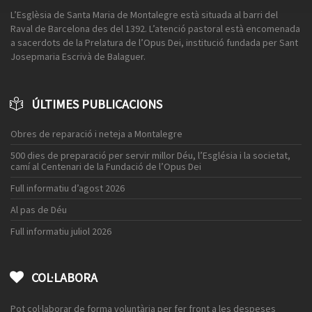
L’Esglèsia de Santa Maria de Montalegre està situada al barri del
Raval de Barcelona des del 1392. L’atenció pastoral està encomenada
a sacerdots de la Prelatura de l’Opus Dei, institució fundada per Sant
Josepmaria Escrivà de Balaguer.
ÚLTIMES PUBLICACIONS
Obres de reparació i neteja a Montalegre
500 dies de preparació per servir millor Déu, l’Església i la societat,
camí al Centenari de la Fundació de l’Opus Dei
Full informatiu d’agost 2026
Al pas de Déu
Full informatiu juliol 2026
COL·LABORA
Pot col·laborar de forma voluntària per fer front a les despeses