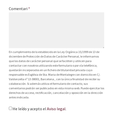
Comentari
*
En cumplimiento de lo establecido en la Ley Orgánica 15/1999 de 13 de
diciembre de Protección de Datos de Carácter Personal, le informamos
que los datos de carácter personal que se faciliten y utilicen para
contactar con nosotros utilizando este formulario o por vía telefónica,
quedarán incorporados en un fichero de titularidad privada cuyo
responsable es Església de Sta. Maria de Montalegre con domicilio en C/.
Valdonzella nº 13.08001, Barcelona., con la única finalidad de recibir su
colaboración. Si además utiliza el formulario de contacto, sus
comentarios podrán ser publicados en esta misma web. Puede ejercitar los
derechos de acceso, rectificación, cancelación y oposición en la dirección
antes indicada.
He leído y acepto el
Aviso legal
.