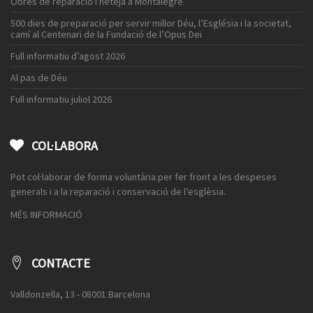
Obres de reparació i neteja a Montalegre
500 dies de preparació per servir millor Déu, l’Església i la societat,
camí al Centenari de la Fundació de l’Opus Dei
Full informatiu d’agost 2026
Al pas de Déu
Full informatiu juliol 2026
COL·LABORA
Pot col·laborar de forma voluntària per fer front a les despeses
generals i a la reparació i conservació de l’esglèsia.
MÉS INFORMACIÓ
CONTACTE
Valldonzella, 13 - 08001 Barcelona