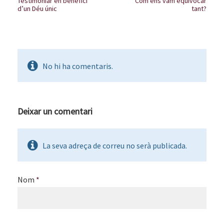
Testimoniar en benefici
Com ens vam equivocar
d’un Déu únic
tant?
No hi ha comentaris.
Deixar un comentari
La seva adreça de correu no serà publicada.
Nom
*