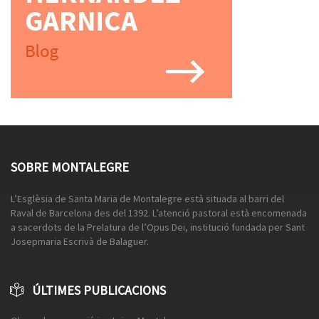
SOBRE MONTALEGRE
L’Esglèsia de Santa Maria de Montalegre està situada al barri del
Raval de Barcelona des del 1392. L’atenció pastoral està encomenada
a sacerdots de la Prelatura de l’Opus Dei, institució fundada per Sant
Josepmaria Escrivà de Balaguer.
ÚLTIMES PUBLICACIONS