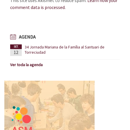
This site uses Akismet to reduce spam.
Learn how your
comment data is processed.
AGENDA
34 Jornada Mariana de la Família al Santuari de
SET.
12
Torreciudad
Ver toda la agenda