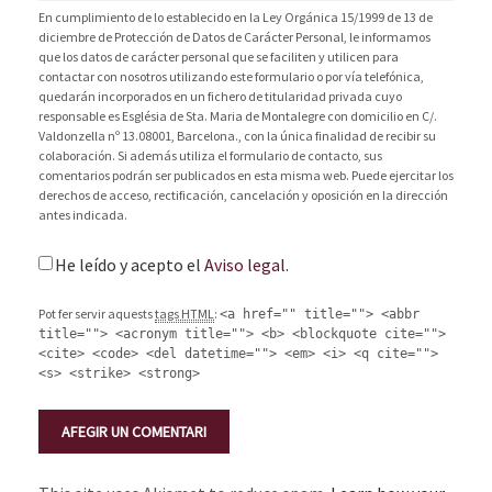
En cumplimiento de lo establecido en la Ley Orgánica 15/1999 de 13 de
diciembre de Protección de Datos de Carácter Personal, le informamos
que los datos de carácter personal que se faciliten y utilicen para
contactar con nosotros utilizando este formulario o por vía telefónica,
quedarán incorporados en un fichero de titularidad privada cuyo
responsable es Església de Sta. Maria de Montalegre con domicilio en C/.
Valdonzella nº 13.08001, Barcelona., con la única finalidad de recibir su
colaboración. Si además utiliza el formulario de contacto, sus
comentarios podrán ser publicados en esta misma web. Puede ejercitar los
derechos de acceso, rectificación, cancelación y oposición en la dirección
antes indicada.
He leído y acepto el
Aviso legal
.
Pot fer servir aquests
tags HTML
:
<a href="" title=""> <abbr
title=""> <acronym title=""> <b> <blockquote cite="">
<cite> <code> <del datetime=""> <em> <i> <q cite="">
<s> <strike> <strong>