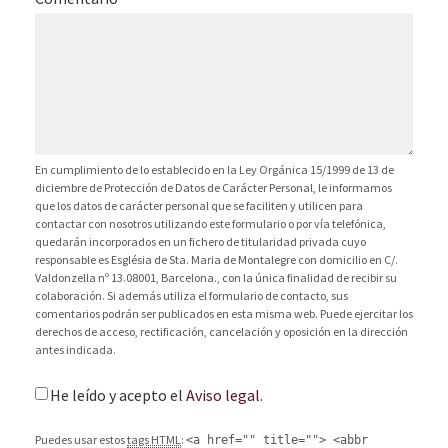
En cumplimiento de lo establecido en la Ley Orgánica 15/1999 de 13 de
diciembre de Protección de Datos de Carácter Personal, le informamos
que los datos de carácter personal que se faciliten y utilicen para
contactar con nosotros utilizando este formulario o por vía telefónica,
quedarán incorporados en un fichero de titularidad privada cuyo
responsable es Església de Sta. Maria de Montalegre con domicilio en C/.
Valdonzella nº 13.08001, Barcelona., con la única finalidad de recibir su
colaboración. Si además utiliza el formulario de contacto, sus
comentarios podrán ser publicados en esta misma web. Puede ejercitar los
derechos de acceso, rectificación, cancelación y oposición en la dirección
antes indicada.
He leído y acepto el
Aviso legal
.
Puedes usar estos
tags HTML
:
<a href="" title=""> <abbr