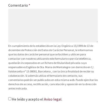
Comentario
*
En cumplimiento de lo establecido en la Ley Orgánica 15/1999 de 13 de
diciembre de Protección de Datos de Carácter Personal, le informamos
que los datos de carácter personal que se faciliten y utilicen para
contactar con nosotros utilizando este formulario o por vía telefónica,
quedarán incorporados en un fichero de titularidad privada cuyo
responsable es Església de Sta. Maria de Montalegre con domicilio en C/.
Valdonzella nº 13.08001, Barcelona., con la única finalidad de recibir su
colaboración. Si además utiliza el formulario de contacto, sus
comentarios podrán ser publicados en esta misma web. Puede ejercitar los
derechos de acceso, rectificación, cancelación y oposición en la dirección
antes indicada.
He leído y acepto el
Aviso legal
.