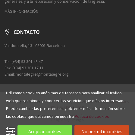
generales y a la reparación y conservación de la iglesia.
MÁS INFORMACIÓN
CONTACTO
Valldonzella, 13 - 08001 Barcelona
Tel: (+34) 93 301 43 47
Fax: (+34) 93 301 17 11
Email: montalegre@montalegre.org
Utilizamos cookies anónimas de terceros para analizar el tráfico
web que recibimos y conocer los servicios que más os interesan.
© 2016 Esglèsia de Santa Maria de Montalegre ·
AVISO LEGAL
·
POLÍTICA COOKIES
·
POLÍTICA PRIVACIDAD
Puede cambiar las preferencias y obtener más información sobre
las cookies que utilizamos en nuestra
Política de cookies
Designed by
Prestigia
Aceptar cookies
No permitir cookies