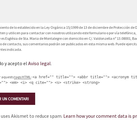
ento de lo establecido en la Ley Orgánica 15/1999 de 13 de diciembre de Protección de D
liten y utilicen para contactar con nosotros utilizando este formulario o por vía telefóni
 es Església de Sta. Maria de Montalegre con domicilio en C/. Valdonzella nº 13.08001, Bar
io de contacto, sus comentarios podrán ser publicados en esta misma web. Puede ejercitar
ntes indicada.
do y acepto el
Aviso legal
.
ir aquests
tags HTML
:
<a href="" title=""> <abbr title=""> <acronym ti
=""> <em> <i> <q cite=""> <s> <strike> <strong>
e uses Akismet to reduce spam.
Learn how your comment data is pr