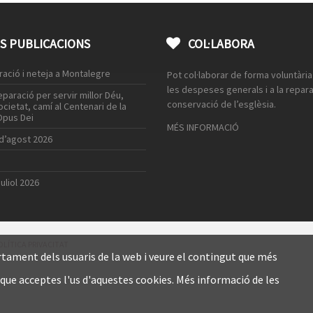
S PUBLICACIONS
COL·LABORA
ació i neteja a Montalegre
Pot col·laborar de forma voluntària 
les despeses generals i a la repara
paració per servir millor Déu,
conservació de l’esglèsia.
societat, camí al Centenari de la
Opus Dei
MÉS INFORMACIÓ
 d’agost 2026
juliol 2026
OLÍTICA PRIVACITAT
tament dels usuaris de la web i veure el contingut que més
que acceptes l'us d'aquestes cookies. Més informació de les