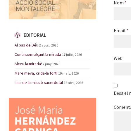
Nom
*
Email
*
EDITORIAL
Al pas de Déu
2 agost, 2026
Continuem alçant la mirada
17 juliol, 2026
Web
Alceu la mirada!
7 juny, 2026
Mare meva, crida-la fort!
19 maig, 2026
Inici de la missió sacerdotal
12 abril, 2026
Desa el 
Coment