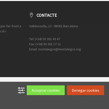
CONTACTE
per fer front a
Valldonzella, 13 - 08001 Barcelona
ció i
Tel: (+34) 93 301 43 47
Fax: (+34) 93 301 17 11
Email: montalegre@montalegre.org
Acceptar cookies
Denegar cookies
Designed by
Prestigia