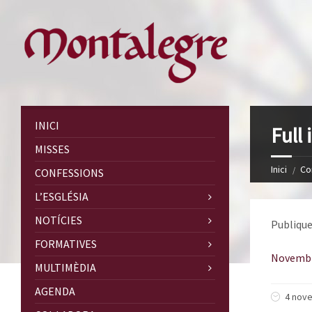
INICI
Full
MISSES
Inici
Co
CONFESSIONS
L’ESGLÉSIA
NOTÍCIES
Publique
FORMATIVES
Novembr
MULTIMÈDIA
AGENDA
4 nove