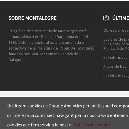
SOBRE MONTALEGRE
ÚLTIME
Obres de repar
L’Esglèsia de Santa Maria de Montalegre està
situada al barri del Raval de Barcelona des del
500 dies de pre
1392. L’atenció pastoral està encomenada a
l’Església i la 
sacerdots de la Prelatura de l’Opus Dei, institució
Fundació de l’
fundada per Sant Josepmaria Escrivà de
Full informatiu
Balaguer.
Al pas de Déu
Full informatiu 
© 2016 Esglèsia de Santa Maria de Montalegre ·
AVÍS LEGAL
·
POLÍTICA COOKIES
·
P
Utilitzem cookies de Google Analytics per analitzar el compor
us interesa. Si continues navegant per la nostra web entenem 
cookies que fem servir a la nostra
Política de cookies
.