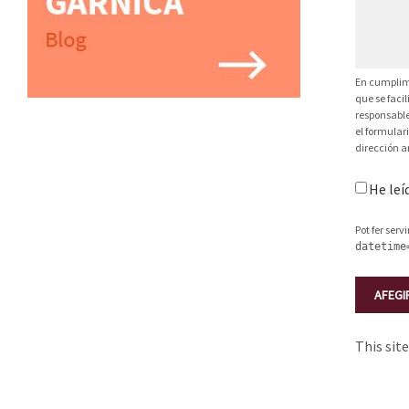
En cumplimi
que se faci
responsable
el formular
dirección a
He leí
Pot fer serv
datetime
This sit