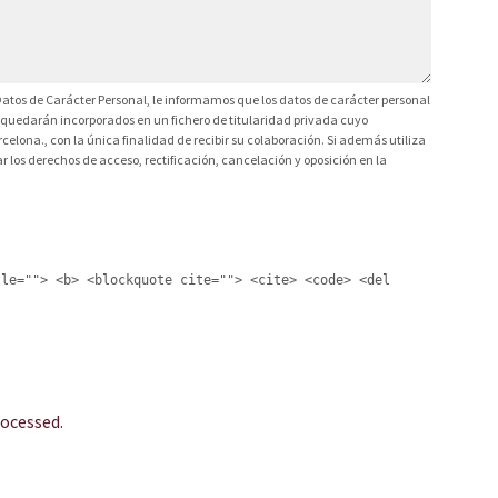
atos de Carácter Personal, le informamos que los datos de carácter personal
ca, quedarán incorporados en un fichero de titularidad privada cuyo
celona., con la única finalidad de recibir su colaboración. Si además utiliza
 los derechos de acceso, rectificación, cancelación y oposición en la
tle=""> <b> <blockquote cite=""> <cite> <code> <del
ocessed.