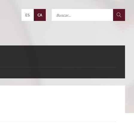
ES
CA