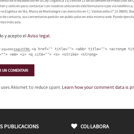
ento de lo establecido en la Ley Orgánica 15/1999 de 13 de diciembre de Protección de D
liten y utilicen para contactar con nosotros utilizando este formulario o por vía telefóni
 es Església de Sta. Maria de Montalegre con domicilio en C/. Valdonzella nº 13.08001, Bar
io de contacto, sus comentarios podrán ser publicados en esta misma web. Puede ejercitar
ntes indicada.
do y acepto el
Aviso legal
.
ir aquests
tags HTML
:
<a href="" title=""> <abbr title=""> <acronym ti
=""> <em> <i> <q cite=""> <s> <strike> <strong>
e uses Akismet to reduce spam.
Learn how your comment data is pr
S PUBLICACIONS
COL·LABORA