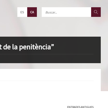
ES
CA
 de la penitència”
ENTRADES ANTIGUES