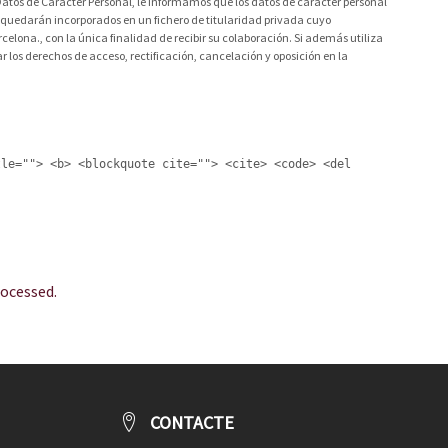
atos de Carácter Personal, le informamos que los datos de carácter personal
ca, quedarán incorporados en un fichero de titularidad privada cuyo
celona., con la única finalidad de recibir su colaboración. Si además utiliza
 los derechos de acceso, rectificación, cancelación y oposición en la
tle=""> <b> <blockquote cite=""> <cite> <code> <del
ocessed.
CONTACTE