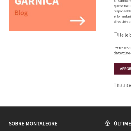
En cumplimi
que se faci
responsable
el formular
dirección a
He leí
Pot fer serv
datetime
This sit
SOBRE MONTALEGRE
ÚLTIME