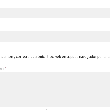
meu nom, correu electrònic i lloc web en aquest navegador per a l
ari
*