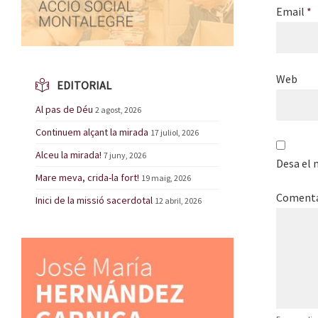
Email
*
Web
EDITORIAL
Al pas de Déu
2 agost, 2026
Continuem alçant la mirada
17 juliol, 2026
Alceu la mirada!
7 juny, 2026
Desa el 
Mare meva, crida-la fort!
19 maig, 2026
Coment
Inici de la missió sacerdotal
12 abril, 2026