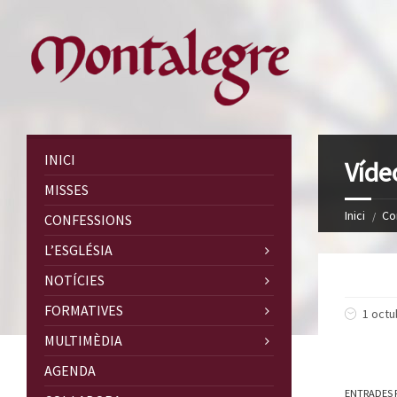
INICI
Víde
MISSES
Inici
Co
CONFESSIONS
L’ESGLÉSIA
NOTÍCIES
FORMATIVES
1 octu
MULTIMÈDIA
AGENDA
ENTRADES 