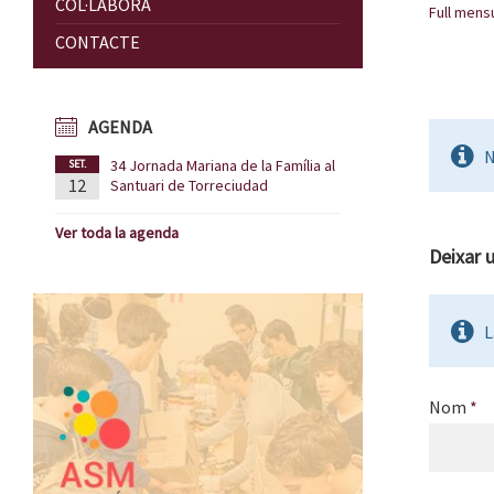
COL·LABORA
Full mens
CONTACTE
AGENDA
N
34 Jornada Mariana de la Família al
SET.
12
Santuari de Torreciudad
Ver toda la agenda
Deixar 
L
Nom
*