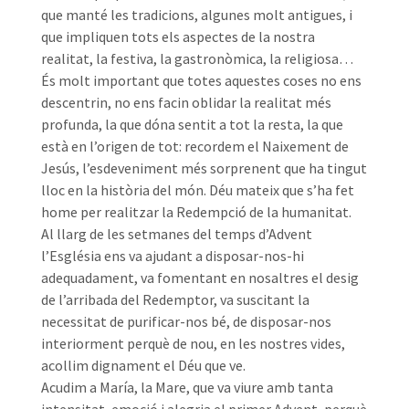
que manté les tradicions, algunes molt antigues, i
que impliquen tots els aspectes de la nostra
realitat, la festiva, la gastronòmica, la religiosa…
És molt important que totes aquestes coses no ens
descentrin, no ens facin oblidar la realitat més
profunda, la que dóna sentit a tot la resta, la que
està en l’origen de tot: recordem el Naixement de
Jesús, l’esdeveniment més sorprenent que ha tingut
lloc en la història del món. Déu mateix que s’ha fet
home per realitzar la Redempció de la humanitat.
Al llarg de les setmanes del temps d’Advent
l’Església ens va ajudant a disposar-nos-hi
adequadament, va fomentant en nosaltres el desig
de l’arribada del Redemptor, va suscitant la
necessitat de purificar-nos bé, de disposar-nos
interiorment perquè de nou, en les nostres vides,
acollim dignament el Déu que ve.
Acudim a María, la Mare, que va viure amb tanta