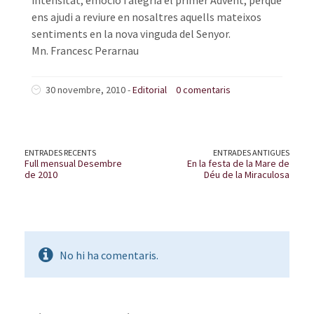
intensitat, emoció i alegria el primer Advent, perquè
ens ajudi a reviure en nosaltres aquells mateixos
sentiments en la nova vinguda del Senyor.
Mn. Francesc Perarnau
30 novembre, 2010 -
Editorial
0 comentaris
ENTRADES RECENTS
ENTRADES ANTIGUES
Full mensual Desembre
En la festa de la Mare de
de 2010
Déu de la Miraculosa
No hi ha comentaris.