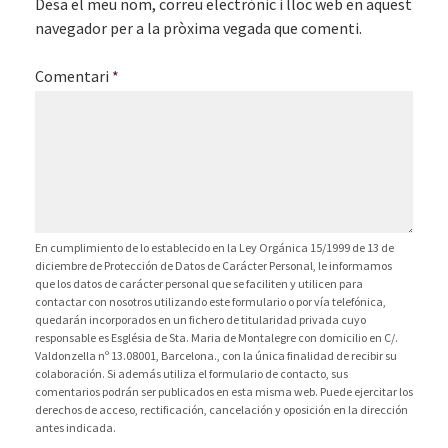
Desa el meu nom, correu electrònic i lloc web en aquest
navegador per a la pròxima vegada que comenti.
Comentari
*
En cumplimiento de lo establecido en la Ley Orgánica 15/1999 de 13 de
diciembre de Protección de Datos de Carácter Personal, le informamos
que los datos de carácter personal que se faciliten y utilicen para
contactar con nosotros utilizando este formulario o por vía telefónica,
quedarán incorporados en un fichero de titularidad privada cuyo
responsable es Església de Sta. Maria de Montalegre con domicilio en C/.
Valdonzella nº 13.08001, Barcelona., con la única finalidad de recibir su
colaboración. Si además utiliza el formulario de contacto, sus
comentarios podrán ser publicados en esta misma web. Puede ejercitar los
derechos de acceso, rectificación, cancelación y oposición en la dirección
antes indicada.