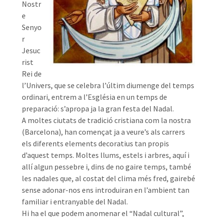
Nostr
e
Senyo
r
Jesuc
rist
Rei de
l’Univers, que se celebra l’últim diumenge del temps
ordinari, entrem a l’Església en un temps de
preparació: s’apropa ja la gran festa del Nadal.
A moltes ciutats de tradició cristiana com la nostra
(Barcelona), han començat ja a veure’s als carrers
els diferents elements decoratius tan propis
d’aquest temps. Moltes llums, estels i arbres, aquí i
allí algun pessebre i, dins de no gaire temps, també
les nadales que, al costat del clima més fred, gairebé
sense adonar-nos ens introduiran en l’ambient tan
familiar i entranyable del Nadal.
Hi ha el que podem anomenar el “Nadal cultural”,