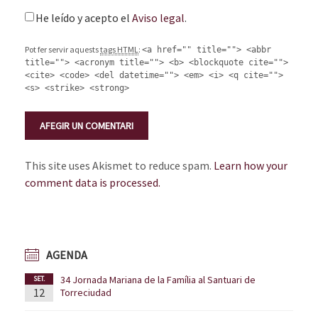
He leído y acepto el
Aviso legal
.
Pot fer servir aquests
tags HTML
:
<a href="" title=""> <abbr
title=""> <acronym title=""> <b> <blockquote cite="">
<cite> <code> <del datetime=""> <em> <i> <q cite="">
<s> <strike> <strong>
This site uses Akismet to reduce spam.
Learn how your
comment data is processed.
AGENDA
34 Jornada Mariana de la Família al Santuari de
SET.
12
Torreciudad