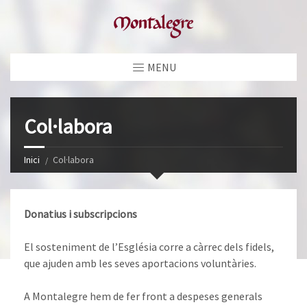
MENU
Col·labora
Inici
Col·labora
Donatius i subscripcions
El sosteniment de l’Església corre a càrrec dels fidels,
que ajuden amb les seves aportacions voluntàries.
A Montalegre hem de fer front a despeses generals