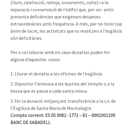
(llum, calefacció, neteja, ornaments, culte) i a la
reparació i conservació de l’edifici que, per ser antic
presenta deficiències que exigeixen despeses
extraordinàries amb freqüència. A més, per no tenir cap
ànim de lucre, les activitats que es realitzen a l’església
són deficitàries.
Per a col·laborar amb els seus donatius poden fer
alguna d’aquestes coses:
Lliurar el donatiu a les oficines de l’església.
Dipositar l’almoïna a les busties del temple o a la
bossa que es passa a cada santa missa.
Fer la donació mitjançant transferència a la c/c de
l’Església de Santa Maria de Montalegre:
Compte corrent:
ES 05 0081- 1771 – 81 – 0001001109
BANC DE SABADELL