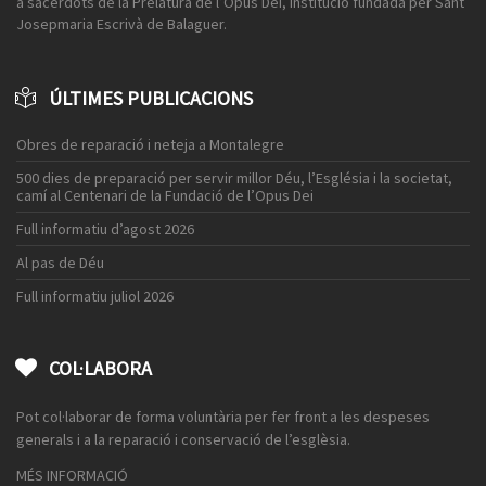
a sacerdots de la Prelatura de l’Opus Dei, institució fundada per Sant
Josepmaria Escrivà de Balaguer.
ÚLTIMES PUBLICACIONS
Obres de reparació i neteja a Montalegre
500 dies de preparació per servir millor Déu, l’Església i la societat,
camí al Centenari de la Fundació de l’Opus Dei
Full informatiu d’agost 2026
Al pas de Déu
Full informatiu juliol 2026
COL·LABORA
Pot col·laborar de forma voluntària per fer front a les despeses
generals i a la reparació i conservació de l’esglèsia.
MÉS INFORMACIÓ