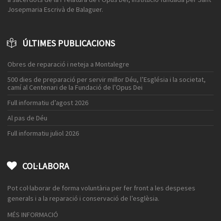
Josepmaria Escrivà de Balaguer.
ÚLTIMES PUBLICACIONS
Obres de reparació i neteja a Montalegre
500 dies de preparació per servir millor Déu, l’Església i la societat,
camí al Centenari de la Fundació de l’Opus Dei
Full informatiu d’agost 2026
Al pas de Déu
Full informatiu juliol 2026
COL·LABORA
Pot col·laborar de forma voluntària per fer front a les despeses
generals i a la reparació i conservació de l’esglèsia.
MÉS INFORMACIÓ