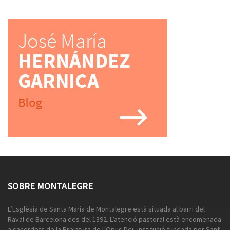
SOBRE MONTALEGRE
L’Esglèsia de Santa Maria de Montalegre està situada al barri del
Raval de Barcelona des del 1392. L’atenció pastoral està encomenada
a sacerdots de la Prelatura de l’Opus Dei, institució fundada per Sant