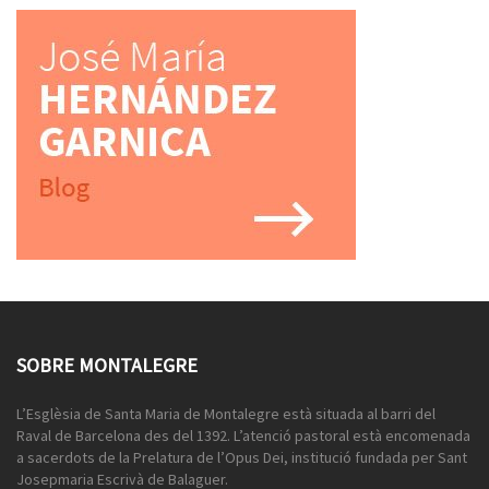
SOBRE MONTALEGRE
L’Esglèsia de Santa Maria de Montalegre està situada al barri del
Raval de Barcelona des del 1392. L’atenció pastoral està encomenada
a sacerdots de la Prelatura de l’Opus Dei, institució fundada per Sant
Josepmaria Escrivà de Balaguer.