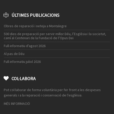
ÚLTIMES PUBLICACIONS
Obres de reparació i neteja a Montalegre
500 dies de preparació per servir millor Déu, l’Església i la societat,
camí al Centenari de la Fundació de l’Opus Dei
Full informatiu d’agost 2026
Al pas de Déu
Full informatiu juliol 2026
COL·LABORA
Pot col·laborar de forma voluntària per fer front a les despeses
generals i a la reparació i conservació de l’esglèsia.
MÉS INFORMACIÓ